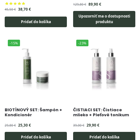
89,90
€
129,80
€
38,70
€
45,50
€
Upozorniť ma o dostupnosti
Pridať do košíka
produktu
-15%
-23%
BIOTÍNOVÝ SET: Šampón +
ČISTIACI SET: Čistiace
Kondicionér
mlieko + Pleťové tonikum
25,30
€
29,90
€
29,80
€
39,00
€
Pridať do košíka
Pridať do košíka