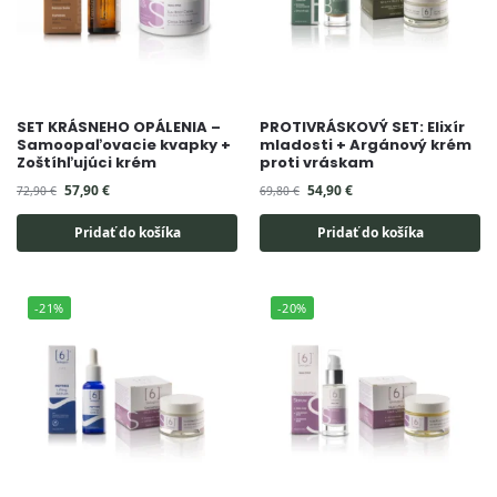
SET KRÁSNEHO OPÁLENIA –
PROTIVRÁSKOVÝ SET: Elixír
Samoopaľovacie kvapky +
mladosti + Argánový krém
Zoštíhľujúci krém
proti vráskam
57,90
€
54,90
€
72,90
€
69,80
€
Pridať do košíka
Pridať do košíka
-21%
-20%