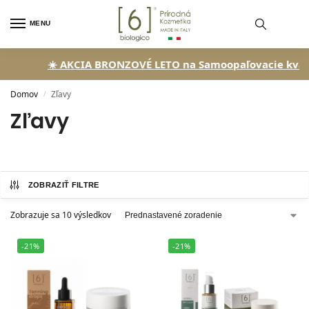
MENU
☀️ AKCIA BRONZOVÉ LETO na Samoopaľovacie kvapky!
Domov
Zľavy
/
Zľavy
ZOBRAZIŤ FILTRE
Zobrazuje sa 10 výsledkov
-21%
-21%