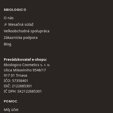
6BIOLOGICO
O nás
🎉 Mesačná súťaž
Veľkoobchodná spolupráca
Zákaznícka podpora
Blog
Prevádzkovateľ e-shopu:
6biologico Cosmetics s. r. o.
Ulica Mikovíniho 9548/17
917 01 Trnava
IČO: 57358401
DIČ: 2122685301
IČ DPH: SK2122685301
POMOC
Môj účet