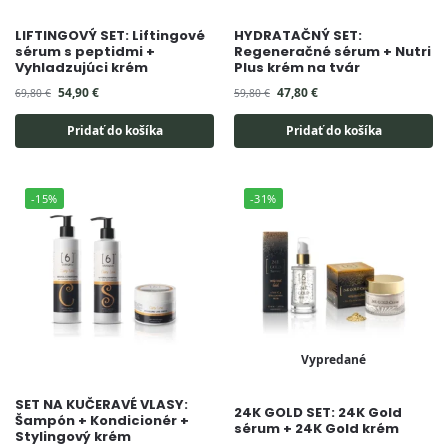
LIFTINGOVÝ SET: Liftingové
HYDRATAČNÝ SET:
sérum s peptidmi +
Regeneračné sérum + Nutri
Vyhladzujúci krém
Plus krém na tvár
54,90
€
47,80
€
69,80
€
59,80
€
Pridať do košíka
Pridať do košíka
-15%
-31%
Vypredané
SET NA KUČERAVÉ VLASY:
24K GOLD SET: 24K Gold
Šampón + Kondicionér +
sérum + 24K Gold krém
Stylingový krém