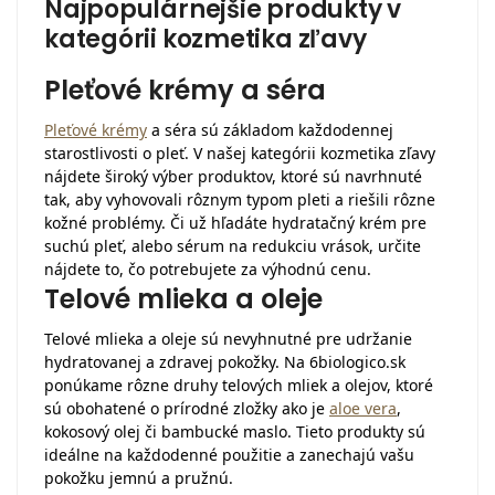
Najpopulárnejšie produkty v
kategórii kozmetika zľavy
Pleťové krémy a séra
Pleťové krémy
a séra sú základom každodennej
starostlivosti o pleť. V našej kategórii kozmetika zľavy
nájdete široký výber produktov, ktoré sú navrhnuté
tak, aby vyhovovali rôznym typom pleti a riešili rôzne
kožné problémy. Či už hľadáte hydratačný krém pre
suchú pleť, alebo sérum na redukciu vrások, určite
nájdete to, čo potrebujete za výhodnú cenu.
Telové mlieka a oleje
Telové mlieka a oleje sú nevyhnutné pre udržanie
hydratovanej a zdravej pokožky. Na 6biologico.sk
ponúkame rôzne druhy telových mliek a olejov, ktoré
sú obohatené o prírodné zložky ako je
aloe vera
,
kokosový olej či bambucké maslo. Tieto produkty sú
ideálne na každodenné použitie a zanechajú vašu
pokožku jemnú a pružnú.