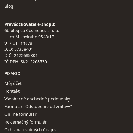
Blog
Prevádzkovateľ e-shopu:
6biologico Cosmetics s. r. o.
Ulica Mikovíniho 9548/17
917 01 Trnava
IČO: 57358401
DIČ: 2122685301
IČ DPH: SK2122685301
POMOC
Môj účet
Kontakt
Všeobecné obchodné podmienky
Formulár “Odstúpenie od zmluvy”
Online formulár
Reklamačný formulár
Ochrana osobných údajov