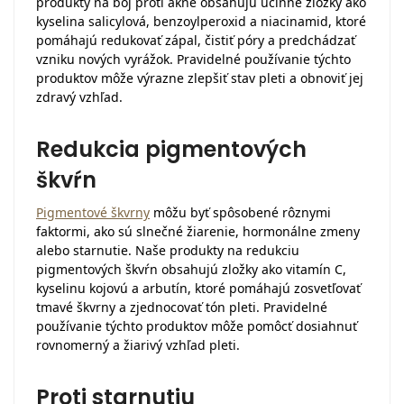
produkty na boj proti akné obsahujú účinné zložky ako
kyselina salicylová, benzoylperoxid a niacinamid, ktoré
pomáhajú redukovať zápal, čistiť póry a predchádzať
vzniku nových vyrážok. Pravidelné používanie týchto
produktov môže výrazne zlepšiť stav pleti a obnoviť jej
zdravý vzhľad.
Redukcia pigmentových
škvŕn
Pigmentové škvrny
môžu byť spôsobené rôznymi
faktormi, ako sú slnečné žiarenie, hormonálne zmeny
alebo starnutie. Naše produkty na redukciu
pigmentových škvŕn obsahujú zložky ako vitamín C,
kyselinu kojovú a arbutín, ktoré pomáhajú zosvetľovať
tmavé škvrny a zjednocovať tón pleti. Pravidelné
používanie týchto produktov môže pomôcť dosiahnuť
rovnomerný a žiarivý vzhľad pleti.
Proti starnutiu