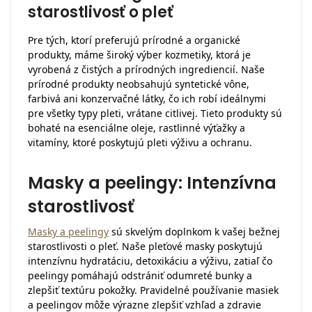
starostlivosť o pleť
Pre tých, ktorí preferujú prírodné a organické
produkty, máme široký výber kozmetiky, ktorá je
vyrobená z čistých a prírodných ingrediencií. Naše
prírodné produkty neobsahujú syntetické vône,
farbivá ani konzervačné látky, čo ich robí ideálnymi
pre všetky typy pleti, vrátane citlivej. Tieto produkty sú
bohaté na esenciálne oleje, rastlinné výťažky a
vitamíny, ktoré poskytujú pleti výživu a ochranu.
Masky a peelingy: Intenzívna
starostlivosť
Masky a peelingy
sú skvelým doplnkom k vašej bežnej
starostlivosti o pleť. Naše pleťové masky poskytujú
intenzívnu hydratáciu, detoxikáciu a výživu, zatiaľ čo
peelingy pomáhajú odstrániť odumreté bunky a
zlepšiť textúru pokožky. Pravidelné používanie masiek
a peelingov môže výrazne zlepšiť vzhľad a zdravie