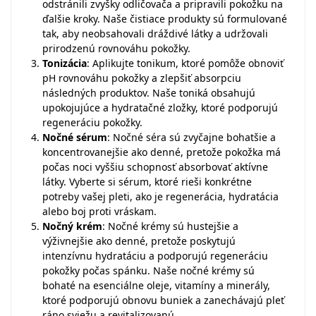
odstránili zvyšky odličovača a pripravili pokožku na
ďalšie kroky. Naše čistiace produkty sú formulované
tak, aby neobsahovali dráždivé látky a udržovali
prirodzenú rovnováhu pokožky.
Tonizácia
: Aplikujte tonikum, ktoré pomôže obnoviť
pH rovnováhu pokožky a zlepšiť absorpciu
následných produktov. Naše toniká obsahujú
upokojujúce a hydratačné zložky, ktoré podporujú
regeneráciu pokožky.
Nočné sérum
: Nočné séra sú zvyčajne bohatšie a
koncentrovanejšie ako denné, pretože pokožka má
počas noci vyššiu schopnosť absorbovať aktívne
látky. Vyberte si sérum, ktoré rieši konkrétne
potreby vašej pleti, ako je regenerácia, hydratácia
alebo boj proti vráskam.
Nočný krém
: Nočné krémy sú hustejšie a
výživnejšie ako denné, pretože poskytujú
intenzívnu hydratáciu a podporujú regeneráciu
pokožky počas spánku. Naše nočné krémy sú
bohaté na esenciálne oleje, vitamíny a minerály,
ktoré podporujú obnovu buniek a zanechávajú pleť
ráno sviežu a revitalizovanú.