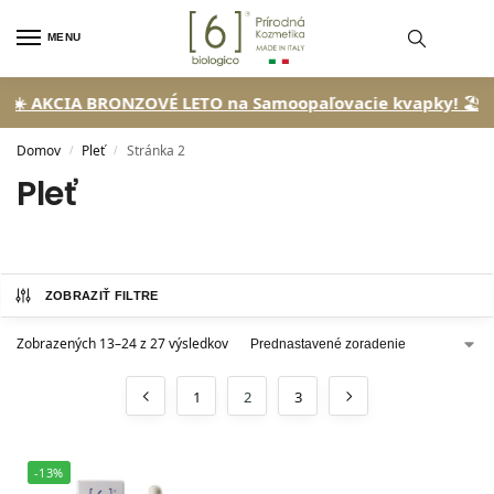
MENU
CIA BRONZOVÉ LETO na Samoopaľovacie kvapky!
🏖️ So zľavo
Domov
Pleť
Stránka 2
/
/
Pleť
ZOBRAZIŤ FILTRE
Zobrazených 13–24 z 27 výsledkov
1
2
3
-13%