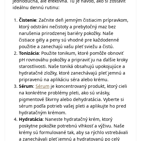
jednoduchá, ale efektívna. Tu je návod, ako si zostaviť
ideálnu dennú rutinu:
Čistenie
: Začnite deň jemným čistiacim prípravkom,
ktorý odstráni nečistoty a prebytočný maz bez
narušenia prirodzenej bariéry pokožky. Naše
čistiace gély a peny sú vhodné pre každodenné
použitie a zanechajú vašu pleť sviežu a čistú.
Tonizácia
: Použite tonikum, ktoré pomôže obnoviť
pH rovnováhu pokožky a pripraviť ju na ďalšie kroky
starostlivosti. Naše toniká obsahujú upokojujúce a
hydratačné zložky, ktoré zanechávajú pleť jemnú a
pripravenú na aplikáciu séra alebo krému.
Sérum
:
Sérum
je koncentrovaný produkt, ktorý cieli
na konkrétne problémy pleti, ako sú vrásky,
pigmentové škvrny alebo dehydratácia. Vyberte si
sérum podľa potrieb vašej pleti a aplikujte ho pred
hydratačným krémom.
Hydratácia
: Naneste hydratačný krém, ktorý
poskytne pokožke potrebnú vlhkosť a výživu. Naše
krémy sú formulované tak, aby sa rýchlo vstrebávali
a zanechávali pleť jemnú a hydratovanú po celý