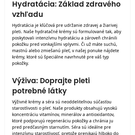
Hydratácia: Základ zdravého
vzhľadu
Hydratácia je kľúčová pre udržanie zdravej a žiarivej
pleti. Naše hydratačné krémy sú formulované tak, aby
poskytovali intenzívnu hydratáciu a zároveň chránili
pokožku pred vonkajšími vplyvmi. Či už máte suchú,
mastnú alebo zmiešanú pleť, v našej ponuke nájdete
krémy, ktoré sú špeciálne navrhnuté pre váš typ
pokožky.
Výživa: Doprajte pleti
potrebné látky
Výživné krémy a séra sú neoddeliteľnou súčasťou
starostlivosti o pleť. Naše produkty obsahujú vysokú
koncentráciu vitamínov, minerálov a antioxidantov,
ktoré podporujú regeneráciu pokožky a chránia ju
pred predčasným starnutím. Séra sú ideálne pre
intenzívnu starostlivosť, pretože prenikajú hlboko do