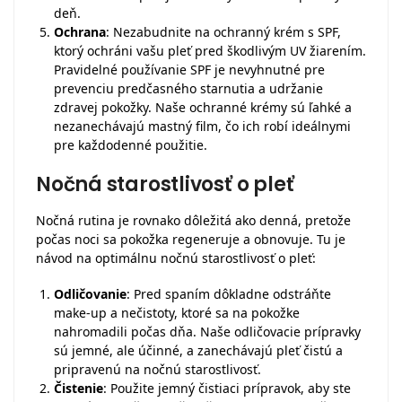
deň.
Ochrana
: Nezabudnite na ochranný krém s SPF,
ktorý ochráni vašu pleť pred škodlivým UV žiarením.
Pravidelné používanie SPF je nevyhnutné pre
prevenciu predčasného starnutia a udržanie
zdravej pokožky. Naše ochranné krémy sú ľahké a
nezanechávajú mastný film, čo ich robí ideálnymi
pre každodenné použitie.
Nočná starostlivosť o pleť
Nočná rutina je rovnako dôležitá ako denná, pretože
počas noci sa pokožka regeneruje a obnovuje. Tu je
návod na optimálnu nočnú starostlivosť o pleť:
Odličovanie
: Pred spaním dôkladne odstráňte
make-up a nečistoty, ktoré sa na pokožke
nahromadili počas dňa. Naše odličovacie prípravky
sú jemné, ale účinné, a zanechávajú pleť čistú a
pripravenú na nočnú starostlivosť.
Čistenie
: Použite jemný čistiaci prípravok, aby ste