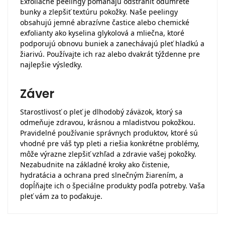
Exfoliačné peelingy pomáhajú odstrániť odumreté
bunky a zlepšiť textúru pokožky. Naše peelingy
obsahujú jemné abrazívne častice alebo chemické
exfolianty ako kyselina glykolová a mliečna, ktoré
podporujú obnovu buniek a zanechávajú pleť hladkú a
žiarivú. Používajte ich raz alebo dvakrát týždenne pre
najlepšie výsledky.
Záver
Starostlivosť o pleť je dlhodobý záväzok, ktorý sa
odmeňuje zdravou, krásnou a mladistvou pokožkou.
Pravidelné používanie správnych produktov, ktoré sú
vhodné pre váš typ pleti a riešia konkrétne problémy,
môže výrazne zlepšiť vzhľad a zdravie vašej pokožky.
Nezabudnite na základné kroky ako čistenie,
hydratácia a ochrana pred slnečným žiarením, a
dopĺňajte ich o špeciálne produkty podľa potreby. Vaša
pleť vám za to poďakuje.