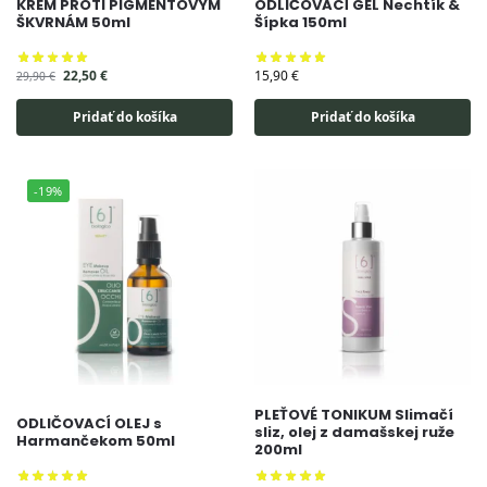
KRÉM PROTI PIGMENTOVÝM
ODLIČOVACÍ GÉL Nechtík &
ŠKVRNÁM 50ml
Šípka 150ml
22,50
€
15,90
€
29,90
€
Pridať do košíka
Pridať do košíka
-19%
PLEŤOVÉ TONIKUM Slimačí
ODLIČOVACÍ OLEJ s
sliz, olej z damašskej ruže
Harmančekom 50ml
200ml