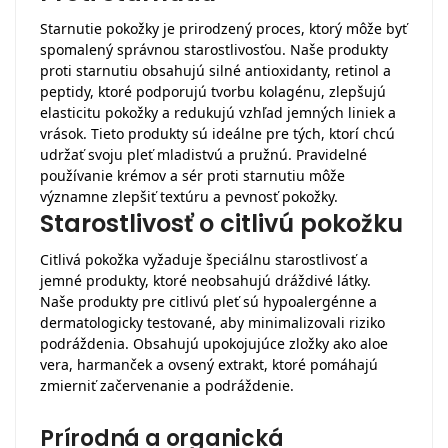
Starnutie pokožky je prirodzený proces, ktorý môže byť
spomalený správnou starostlivosťou. Naše produkty
proti starnutiu obsahujú silné antioxidanty, retinol a
peptidy, ktoré podporujú tvorbu kolagénu, zlepšujú
elasticitu pokožky a redukujú vzhľad jemných liniek a
vrások. Tieto produkty sú ideálne pre tých, ktorí chcú
udržať svoju pleť mladistvú a pružnú. Pravidelné
používanie krémov a sér proti starnutiu môže
významne zlepšiť textúru a pevnosť pokožky.
Starostlivosť o citlivú pokožku
Citlivá pokožka vyžaduje špeciálnu starostlivosť a
jemné produkty, ktoré neobsahujú dráždivé látky.
Naše produkty pre citlivú pleť sú hypoalergénne a
dermatologicky testované, aby minimalizovali riziko
podráždenia. Obsahujú upokojujúce zložky ako aloe
vera, harmanček a ovsený extrakt, ktoré pomáhajú
zmierniť začervenanie a podráždenie.
Prírodná a organická