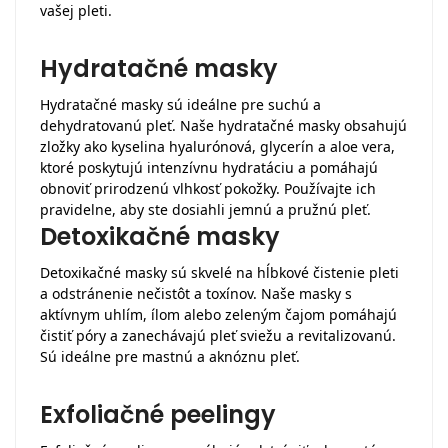
vašej pleti.
Hydratačné masky
Hydratačné masky sú ideálne pre suchú a
dehydratovanú pleť. Naše hydratačné masky obsahujú
zložky ako kyselina hyalurónová, glycerín a aloe vera,
ktoré poskytujú intenzívnu hydratáciu a pomáhajú
obnoviť prirodzenú vlhkosť pokožky. Používajte ich
pravidelne, aby ste dosiahli jemnú a pružnú pleť.
Detoxikačné masky
Detoxikačné masky sú skvelé na hĺbkové čistenie pleti
a odstránenie nečistôt a toxínov. Naše masky s
aktívnym uhlím, ílom alebo zeleným čajom pomáhajú
čistiť póry a zanechávajú pleť sviežu a revitalizovanú.
Sú ideálne pre mastnú a aknóznu pleť.
Exfoliačné peelingy