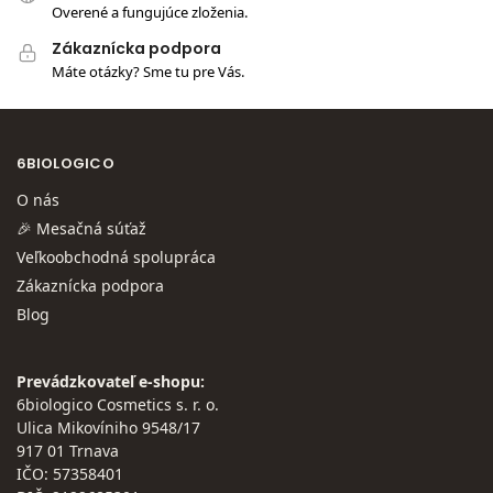
Overené a fungujúce zloženia.
Zákaznícka podpora
Máte otázky? Sme tu pre Vás.
6BIOLOGICO
O nás
🎉 Mesačná súťaž
Veľkoobchodná spolupráca
Zákaznícka podpora
Blog
Prevádzkovateľ e-shopu:
6biologico Cosmetics s. r. o.
Ulica Mikovíniho 9548/17
917 01 Trnava
IČO: 57358401