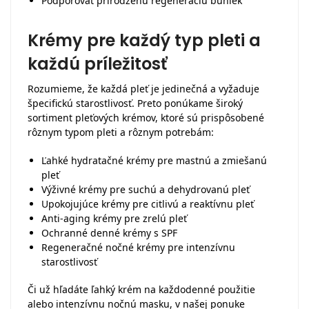
Podporovať prirodzenú regeneráciu buniek
Krémy pre každý typ pleti a
každú príležitosť
Rozumieme, že každá pleť je jedinečná a vyžaduje
špecifickú starostlivosť. Preto ponúkame široký
sortiment pleťových krémov, ktoré sú prispôsobené
rôznym typom pleti a rôznym potrebám:
Ľahké hydratačné krémy pre mastnú a zmiešanú
pleť
Výživné krémy pre suchú a dehydrovanú pleť
Upokojujúce krémy pre citlivú a reaktívnu pleť
Anti-aging krémy pre zrelú pleť
Ochranné denné krémy s SPF
Regeneračné nočné krémy pre intenzívnu
starostlivosť
Či už hľadáte ľahký krém na každodenné použitie
alebo intenzívnu nočnú masku, v našej ponuke