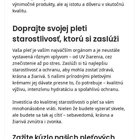
výnimočné produkty, ale aj istotu a dôveru v skutočnú
kvalitu.
Doprajte svojej pleti
starostlivosť, ktorú si zaslúži
Vaša pleť je vaším najväčším orgánom a je neustále
vystavená rôznym vplyvom – od UV žiarenia, cez
znečistenie až po stres. Zaslúži si tú najlepšiu
starostlivosť a ochranu, aby mohla zostať zdravá,
krásna a žiarivá. S našimi prírodnými pleťovými
krémami jej dávate presne to, čo potrebuje – kvalitnú
výživu, intenzívnu hydratáciu a spoľahlivú ochranu.
Investícia do kvalitnej starostlivosti o pleť sa vám
mnohonásobne vráti. Nielen že budete vyzerať skvele,
ale budete sa tak aj cítiť – sebavedomá, krásna a
žiarivá zvnútra i zvonka.
Zažite kúzlo našich pleťových