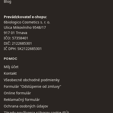
Blog
Prevádzkovateľ e-shopu:
6biologico Cosmetics s. r. o.
Ulica Mikovíniho 9548/17
917 01 Trnava
IČO: 57358401
DIČ: 2122685301
IČ DPH: SK2122685301
POMOC
Môj účet
Kontakt
Všeobecné obchodné podmienky
Formulár “Odstúpenie od zmluvy”
Online formulár
Reklamačný formulár
Ochrana osobných údajov
Zásady používania súborov cookie (EÚ)