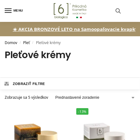
MENU
☀️ AKCIA BRONZOVÉ LETO na Samoopaľovacie kvapky!
🏖️ So
Domov
Pleť
Pleťové krémy
/
/
Pleťové krémy
ZOBRAZIŤ FILTRE
Zobrazuje sa 5 výsledkov
-13%