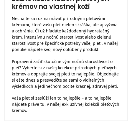
krémov na vlastnej koži
Nechajte sa rozmaznávať prírodnými pleťovými
krémami, ktoré vašu pleť nielen skrášlia, ale aj vyživia
a ochránia. Či už hľadáte každodenný hydratačný
krém, intenzívnu nočnú starostlivosť alebo cielenú
starostlivosť pre špecifické potreby vašej pleti, v našej
ponuke nájdete svoj nový obľúbený produkt.
Pripravení zažiť skutočne výnimočnú starostlivosť o
pleť? Vyberte si z našej kolekcie prírodných pleťových
krémov a doprajte svojej pleti to najlepšie. Objednajte
si ešte dnes a presvedčte sa sami o viditeľných
výsledkoch a jedinečnom pocite krásnej, zdravej pleti.
Vaša pleť si zaslúži len to najlepšie – a to najlepšie
nájdete práve tu, v našej exkluzívnej kolekcii pleťových
krémov.