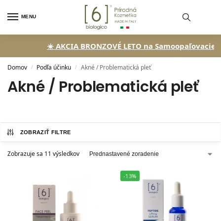
MENU
☀️ AKCIA BRONZOVÉ LETO na Samoopaľovacie kva
Domov
Podľa účinku
Akné / Problematická pleť
/
/
Akné / Problematická pleť
ZOBRAZIŤ FILTRE
Zobrazuje sa 11 výsledkov
-13%