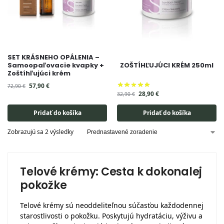
SET KRÁSNEHO OPÁLENIA –
Samoopaľovacie kvapky +
ZOŠTÍHĽUJÚCI KRÉM 250ml
Zoštíhľujúci krém
57,90
€
72,90
€
28,90
€
32,90
€
Pridať do košíka
Pridať do košíka
Zobrazujú sa 2 výsledky
Telové krémy: Cesta k dokonalej
pokožke
Telové krémy sú neoddeliteľnou súčasťou každodennej
starostlivosti o pokožku. Poskytujú hydratáciu, výživu a