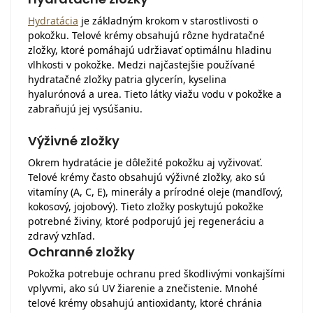
Hydratácia
je základným krokom v starostlivosti o
pokožku. Telové krémy obsahujú rôzne hydratačné
zložky, ktoré pomáhajú udržiavať optimálnu hladinu
vlhkosti v pokožke. Medzi najčastejšie používané
hydratačné zložky patria glycerín, kyselina
hyalurónová a urea. Tieto látky viažu vodu v pokožke a
zabraňujú jej vysúšaniu.
Výživné zložky
Okrem hydratácie je dôležité pokožku aj vyživovať.
Telové krémy často obsahujú výživné zložky, ako sú
vitamíny (A, C, E), minerály a prírodné oleje (mandľový,
kokosový, jojobový). Tieto zložky poskytujú pokožke
potrebné živiny, ktoré podporujú jej regeneráciu a
zdravý vzhľad.
Ochranné zložky
Pokožka potrebuje ochranu pred škodlivými vonkajšími
vplyvmi, ako sú UV žiarenie a znečistenie. Mnohé
telové krémy obsahujú antioxidanty, ktoré chránia