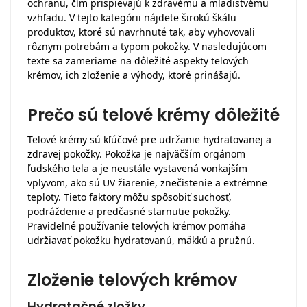
ochranu, čím prispievajú k zdravému a mladistvému
vzhľadu. V tejto kategórii nájdete širokú škálu
produktov, ktoré sú navrhnuté tak, aby vyhovovali
rôznym potrebám a typom pokožky. V nasledujúcom
texte sa zameriame na dôležité aspekty telových
krémov, ich zloženie a výhody, ktoré prinášajú.
Prečo sú telové krémy dôležité
Telové krémy sú kľúčové pre udržanie hydratovanej a
zdravej pokožky. Pokožka je najväčším orgánom
ľudského tela a je neustále vystavená vonkajším
vplyvom, ako sú UV žiarenie, znečistenie a extrémne
teploty. Tieto faktory môžu spôsobiť suchosť,
podráždenie a predčasné starnutie pokožky.
Pravidelné používanie telových krémov pomáha
udržiavať pokožku hydratovanú, mäkkú a pružnú.
Zloženie telových krémov
Hydratačné zložky