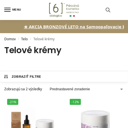
MENU
☀️ AKCIA BRONZOVÉ LETO na Samoopaľovacie kvapk
Domov
Telo
Telové krémy
/
/
Telové krémy
ZOBRAZIŤ FILTRE
Zobrazujú sa 2 výsledky
-21%
-12%