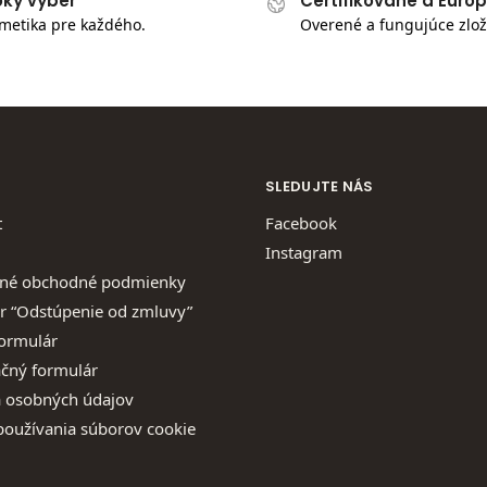
oký výber
Certifikované a Euró
metika pre každého.
Overené a fungujúce zlož
SLEDUJTE NÁS
t
Facebook
Instagram
né obchodné podmienky
r “Odstúpenie od zmluvy”
formulár
čný formulár
 osobných údajov
používania súborov cookie