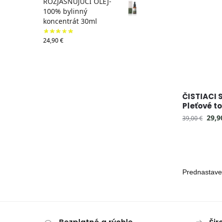
ROZJASŇUJÚCI OLEJ-
100% bylinný
koncentrát 30ml
24,90
€
ČISTIACI S
Pleťové t
29,
39,00
€