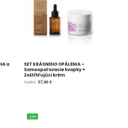
HA a
SET KRÁSNEHO OPÁLENIA –
Samoopaľovacie kvapky +
Zoštíhľujúci krém
57,90
€
72,90
€
-20%