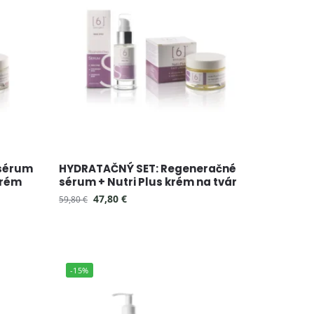
 sérum
HYDRATAČNÝ SET: Regeneračné
krém
sérum + Nutri Plus krém na tvár
47,80
€
59,80
€
-15%