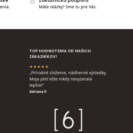
pske
Zákaznícka podpora
enia.
Máte otázky? Sme tu pre Vás.
TOP HODNOTENIA OD NAŠICH
ZÁKAZNÍKOV!
★★★★★
„Prírodné zloženie, nádherné výsledky.
Moja pleť ešte nikdy nevyzerala
lepšie!“
Adriana P.