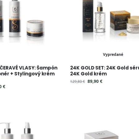
Vypredané
UČERAVÉ VLASY: Šampón
24K GOLD SET: 24K Gold sé
onér + Stylingový krém
24K Gold krém
89,90
€
129,80
€
70
€