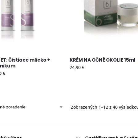
ET: Čistiace mlieko +
KRÉM NA OČNÉ OKOLIE 15ml
onikum
24,90
€
90
€
Zobrazených 1–12 z 40 výsledko