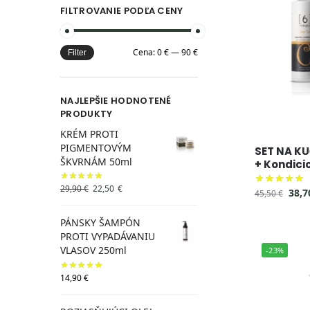
FILTROVANIE PODĽA CENY
Cena:
0 €
—
90 €
Filter
NAJLEPŠIE HODNOTENÉ
PRODUKTY
KRÉM PROTI
PIGMENTOVÝM
SET NA K
ŠKVRNÁM 50ml
+ Kondici
29,90
€
22,50
€
38,
45,50
€
PÁNSKY ŠAMPÓN
PROTI VYPADÁVANIU
VLASOV 250ml
-23%
14,90
€