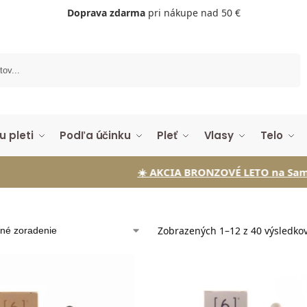
Doprava zdarma
pri nákupe nad 50 €
Vyhľadávanie
u pleti
Podľa účinku
Pleť
Vlasy
Telo
☀️ AKCIA BRONZOVÉ LETO na Samoopaľovaci
Zobrazených 1–12 z 40 výsledko