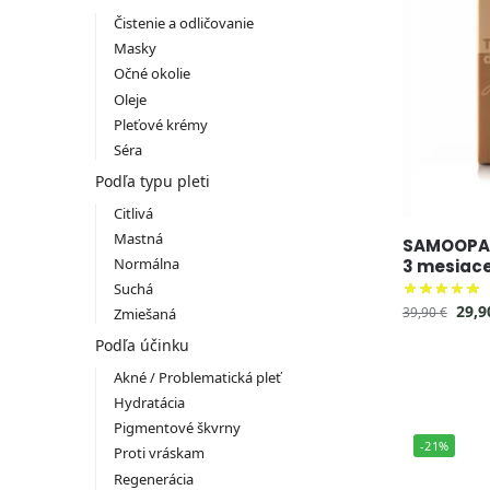
Čistenie a odličovanie
Masky
Očné okolie
Oleje
Pleťové krémy
Séra
Podľa typu pleti
Citlivá
Mastná
SAMOOPAĽ
Normálna
3 mesiace
Suchá
29,
39,90
€
Zmiešaná
Podľa účinku
Akné / Problematická pleť
Hydratácia
Pigmentové škvrny
-21%
Proti vráskam
Regenerácia