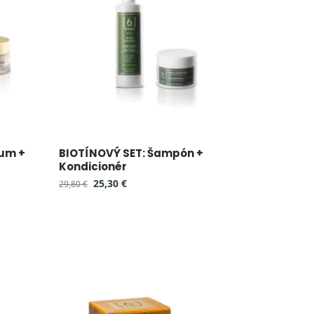
rum +
BIOTÍNOVÝ SET: Šampón +
Kondicionér
25,30
€
29,80
€