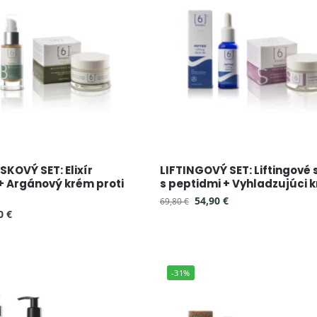
KOVÝ SET: Elixír
LIFTINGOVÝ SET: Liftingové
+ Argánový krém proti
s peptidmi + Vyhladzujúci 
54,90
€
69,80
€
90
€
-31%