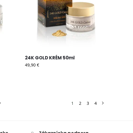
24K GOLD KRÉM 50ml
49,90
€
v
1
2
3
4