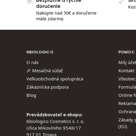
Bezplatné a rýchle
Šir
doručenie
Koz
Nakúpte nad 50€ a doručenie
máte zdarma.
6BIOLOGICO
POMOC
O nás
Môj úče
🎉 Mesačná súťaž
Kontakt
Veľkoobchodná spolupráca
Všeobec
Zákaznícka podpora
Formulá
Blog
Online 
Reklama
Ochrana
Prevádzkovateľ e-shopu:
Zásady 
6biologico Cosmetics s. r. o.
(EÚ)
Ulica Mikovíniho 9548/17
917 01 Trnava