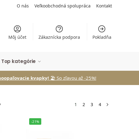
O nás
Veľkoobchodná spolupráca
Kontakt
Môj účet
Zákaznícka podpora
Pokladňa
Top kategórie
e kvapky!
🏖️ So zľavou až -25%!
v
1
2
3
4
-21%