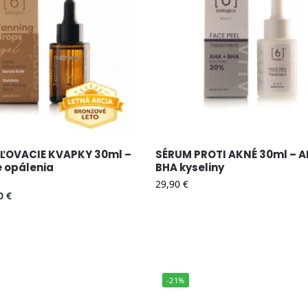
OVACIE KVAPKY 30ml –
SÉRUM PROTI AKNÉ 30ml – A
 opálenia
BHA kyseliny
29,90
€
90
€
-21%