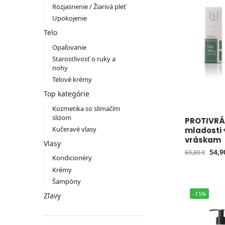
Rozjasnenie / Žiarivá pleť
Upokojenie
Telo
Opaľovanie
Starostlivosť o ruky a
nohy
Telové krémy
Top kategórie
Kozmetika so slimačím
slizom
PROTIVRÁS
Kučeravé vlasy
mladosti 
vráskam
Vlasy
54,
69,80
€
Kondicionéry
Krémy
Šampóny
-15%
Zľavy