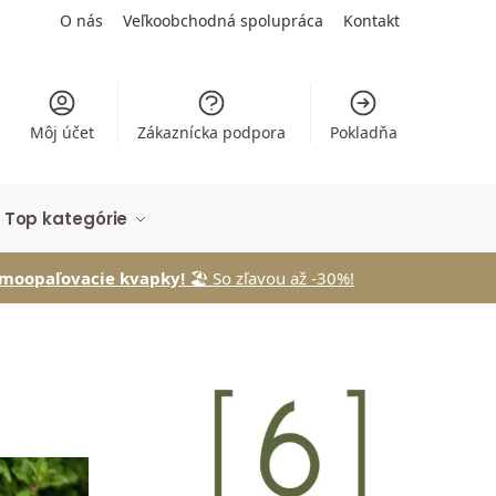
O nás
Veľkoobchodná spolupráca
Kontakt
Môj účet
Zákaznícka podpora
Pokladňa
Top kategórie
e kvapky!
🏖️ So zľavou až -30%!