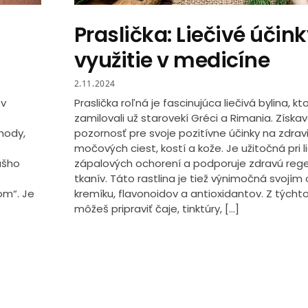
Praslička: Liečivé účink
využitie v medicíne
2.11.2024
 v
Praslička roľná je fascinujúca liečivá bylina, kto
zamilovali už starovekí Gréci a Rimania. Získav
hody,
pozornosť pre svoje pozitívne účinky na zdrav
močových ciest, kostí a kože. Je užitočná pri 
ášho
zápalových ochorení a podporuje zdravú reg
tkanív. Táto rastlina je tiež výnimočná svojí
om“. Je
kremíku, flavonoidov a antioxidantov. Z týchto
môžeš pripraviť čaje, tinktúry, […]