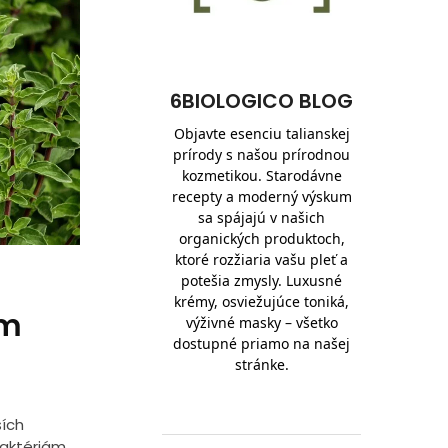
6BIOLOGICO BLOG
Objavte esenciu talianskej
prírody s našou prírodnou
kozmetikou. Starodávne
recepty a moderný výskum
sa spájajú v našich
organických produktoch,
ktoré rozžiaria vašu pleť a
potešia zmysly. Luxusné
krémy, osviežujúce toniká,
om
výživné masky – všetko
dostupné priamo na našej
stránke.
ších
baktériám,