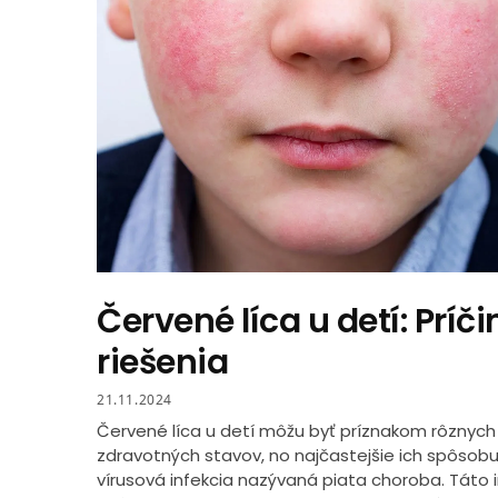
Červené líca u detí: Príči
riešenia
21.11.2024
Červené líca u detí môžu byť príznakom rôznych
zdravotných stavov, no najčastejšie ich spôsobu
vírusová infekcia nazývaná piata choroba. Táto i