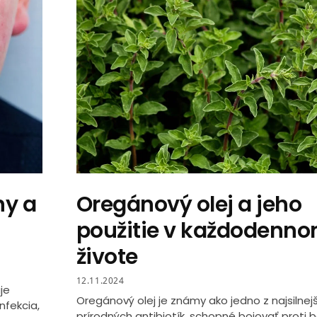
ny a
Oregánový olej a jeho
použitie v každodenn
živote
12.11.2024
je
Oregánový olej je známy ako jedno z najsilnej
nfekcia,
prírodných antibiotík, schopné bojovať proti 