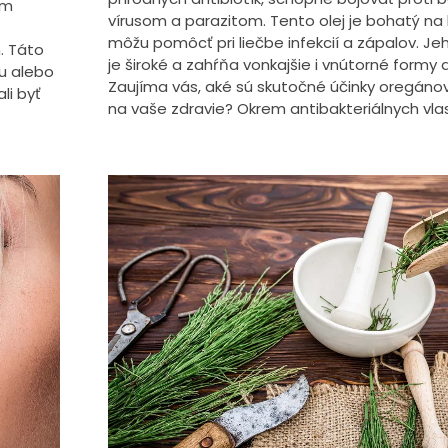
om
vírusom a parazitom. Tento olej je bohatý na l
môžu pomôcť pri liečbe infekcií a zápalov. Je
. Táto
je široké a zahŕňa vonkajšie i vnútorné formy a
u alebo
Zaujíma vás, aké sú skutočné účinky oregáno
li byť
na vaše zdravie? Okrem antibakteriálnych vlas