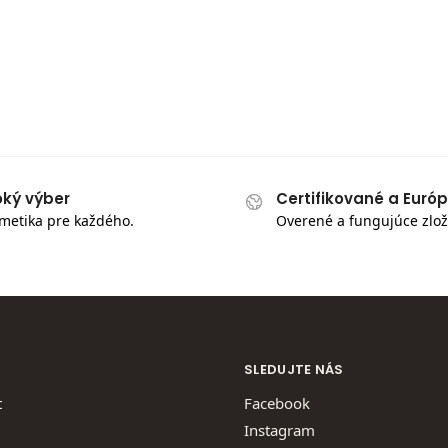
oký výber
Certifikované a Euró
metika pre každého.
Overené a fungujúce zlož
SLEDUJTE NÁS
t
Facebook
Instagram