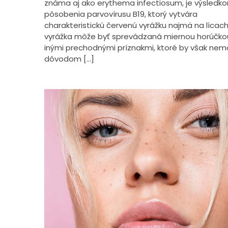
známa aj ako erythema infectiosum, je výsledk
pôsobenia parvovírusu B19, ktorý vytvára
charakteristickú červenú vyrážku najmä na lícach
vyrážka môže byť sprevádzaná miernou horúčko
inými prechodnými príznakmi, ktoré by však nema
dôvodom […]