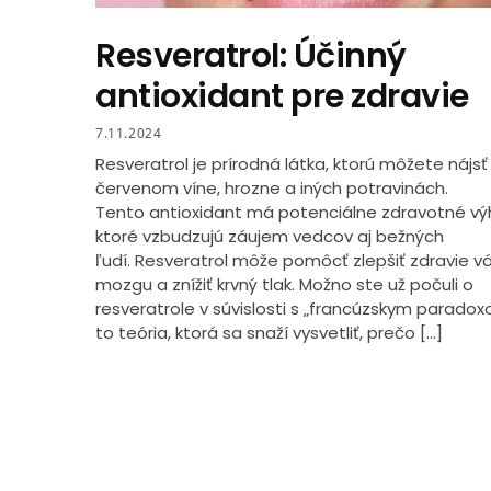
Resveratrol: Účinný
antioxidant pre zdravie
7.11.2024
Resveratrol je prírodná látka, ktorú môžete nájsť
červenom víne, hrozne a iných potravinách.
Tento antioxidant má potenciálne zdravotné vý
ktoré vzbudzujú záujem vedcov aj bežných
ľudí. Resveratrol môže pomôcť zlepšiť zdravie v
mozgu a znížiť krvný tlak. Možno ste už počuli o
resveratrole v súvislosti s „francúzskym paradox
to teória, ktorá sa snaží vysvetliť, prečo […]