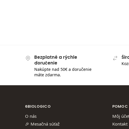
Bezplatné a rýchle
Šir
doručenie
Koz
Nakúpte nad 50€ a doručenie
máte zdarma.
6BIOLOGICO
POMOC
O nás
Môj úče
🎉 Mesačná súťaž
Kontakt