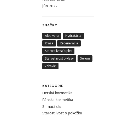
jún 2022
ZNAČKY
Aloe vera
Hydratácia
Krása
Regenerácia
Starostlivosť o pleť
Starostlivosť o vlasy
Sérum
Zdravie
KATEGÓRIE
Detská kozmetika
Pánska kozmetika
Slimačí sliz
Starostlivosť o pokožku