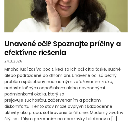
Unavené oči? Spoznajte príčiny a
efektívne riešenia
24.3.2026
Mnoho ľudí zažíva pocit, keď sa ich oči cítia ťažké, suché
alebo podráždené po dlhom dni. Unavené oči sú bežný
problém spôsobený nadmerným zaťažovaním zraku,
nedostatočným odpočinkom alebo nevhodnými
podmienkami okolia, ktorý sa
prejavuje suchosťou, začervenaním a pocitom
diskomfortu. Tento stav môže ovplyvniť každodenné
aktivity ako prácu, šoférovanie či čítanie. Moderný životný
štýl so stálym pozeraním na obrazovky telefónov a […]