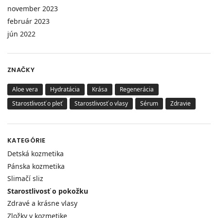
november 2023
február 2023
jún 2022
ZNAČKY
Aloe vera
Hydratácia
Krása
Regenerácia
Starostlivosť o pleť
Starostlivosť o vlasy
Sérum
Zdravie
KATEGÓRIE
Detská kozmetika
Pánska kozmetika
Slimačí sliz
Starostlivosť o pokožku
Zdravé a krásne vlasy
Zložky v kozmetike