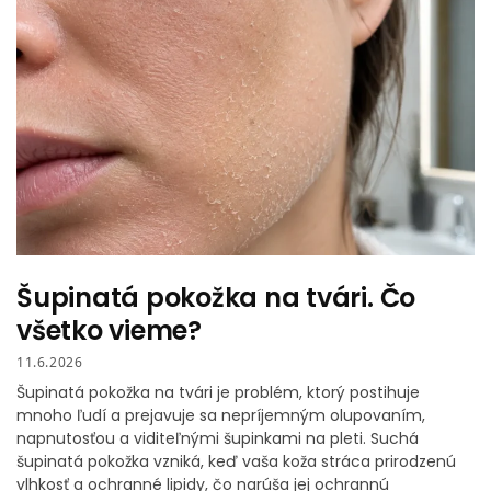
Šupinatá pokožka na tvári. Čo
všetko vieme?
11.6.2026
Šupinatá pokožka na tvári je problém, ktorý postihuje
mnoho ľudí a prejavuje sa nepríjemným olupovaním,
napnutosťou a viditeľnými šupinkami na pleti. Suchá
šupinatá pokožka vzniká, keď vaša koža stráca prirodzenú
vlhkosť a ochranné lipidy, čo narúša jej ochrannú