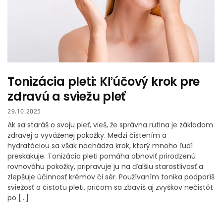
Tonizácia pleti: Kľúčový krok pre
zdravú a sviežu pleť
29.10.2025
Ak sa staráš o svoju pleť, vieš, že správna rutina je základom
zdravej a vyváženej pokožky. Medzi čistením a
hydratáciou sa však nachádza krok, ktorý mnoho ľudí
preskakuje. Tonizácia pleti pomáha obnoviť prirodzenú
rovnováhu pokožky, pripravuje ju na ďalšiu starostlivosť a
zlepšuje účinnosť krémov či sér. Používaním tonika podporíš
sviežosť a čistotu pleti, pričom sa zbavíš aj zvyškov nečistôt
po […]