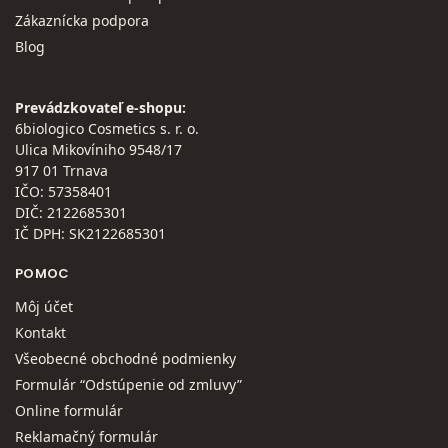
Zákaznícka podpora
Blog
Prevádzkovateľ e-shopu:
6biologico Cosmetics s. r. o.
Ulica Mikovíniho 9548/17
917 01 Trnava
IČO: 57358401
DIČ: 2122685301
IČ DPH: SK2122685301
POMOC
Môj účet
Kontakt
Všeobecné obchodné podmienky
Formulár “Odstúpenie od zmluvy”
Online formulár
Reklamačný formulár