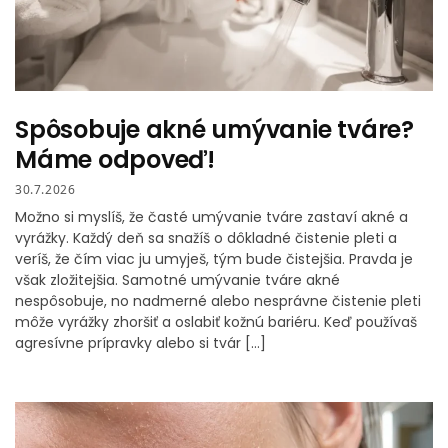
Spôsobuje akné umývanie tváre?
Máme odpoveď!
30.7.2026
Možno si myslíš, že časté umývanie tváre zastaví akné a
vyrážky. Každý deň sa snažíš o dôkladné čistenie pleti a
veríš, že čím viac ju umyješ, tým bude čistejšia. Pravda je
však zložitejšia. Samotné umývanie tváre akné
nespôsobuje, no nadmerné alebo nesprávne čistenie pleti
môže vyrážky zhoršiť a oslabiť kožnú bariéru. Keď používaš
agresívne prípravky alebo si tvár […]