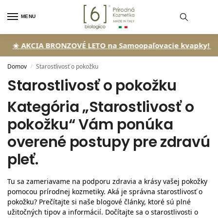
MENU
IA BRONZOVÉ LETO na Samoopaľovacie kvapky!
🏖️ So zľavou 
Domov
Starostlivosť o pokožku
/
Starostlivosť o pokožku
Kategória „Starostlivosť o
pokožku“ Vám ponúka
overené postupy pre zdravú
pleť.
Tu sa zameriavame na podporu zdravia a krásy vašej pokožky
pomocou prírodnej kozmetiky. Aká je správna starostlivosť o
pokožku? Prečítajte si naše blogové články, ktoré sú plné
užitočných tipov a informácií. Dočítajte sa o starostlivosti o