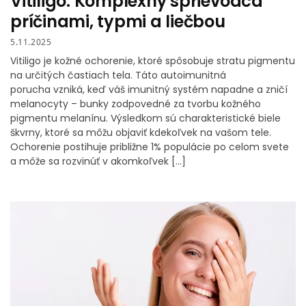
Vitiligo: Komplexný sprievodca
príčinami, typmi a liečbou
5.11.2025
Vitiligo je kožné ochorenie, ktoré spôsobuje stratu pigmentu
na určitých častiach tela. Táto autoimunitná
porucha vzniká, keď váš imunitný systém napadne a zničí
melanocyty – bunky zodpovedné za tvorbu kožného
pigmentu melanínu. Výsledkom sú charakteristické biele
škvrny, ktoré sa môžu objaviť kdekoľvek na vašom tele.
Ochorenie postihuje približne 1% populácie po celom svete
a môže sa rozvinúť v akomkoľvek […]