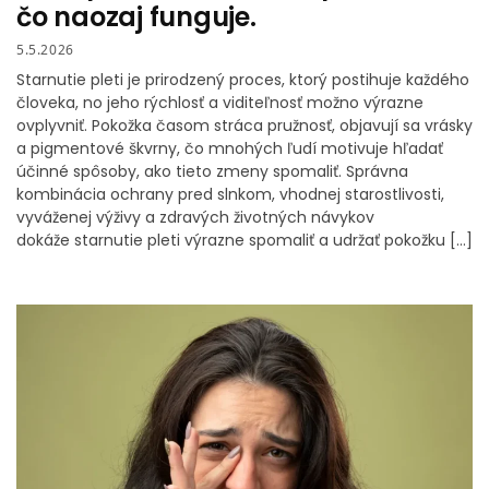
čo naozaj funguje.
5.5.2026
Starnutie pleti je prirodzený proces, ktorý postihuje každého
človeka, no jeho rýchlosť a viditeľnosť možno výrazne
ovplyvniť. Pokožka časom stráca pružnosť, objavují sa vrásky
a pigmentové škvrny, čo mnohých ľudí motivuje hľadať
účinné spôsoby, ako tieto zmeny spomaliť. Správna
kombinácia ochrany pred slnkom, vhodnej starostlivosti,
vyváženej výživy a zdravých životných návykov
dokáže starnutie pleti výrazne spomaliť a udržať pokožku […]