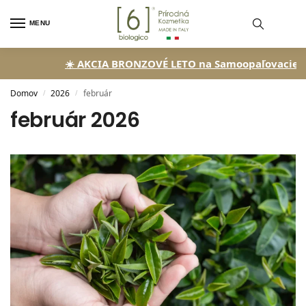
MENU
☀️ AKCIA BRONZOVÉ LETO na Samoopaľovacie kva
Domov
2026
február
/
/
február 2026