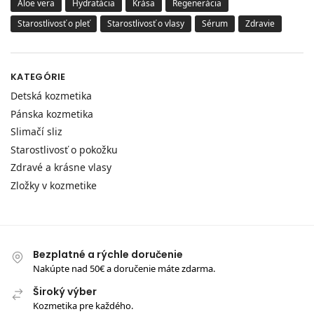
Aloe vera
Hydratácia
Krása
Regenerácia
Starostlivosť o pleť
Starostlivosť o vlasy
Sérum
Zdravie
KATEGÓRIE
Detská kozmetika
Pánska kozmetika
Slimačí sliz
Starostlivosť o pokožku
Zdravé a krásne vlasy
Zložky v kozmetike
Bezplatné a rýchle doručenie
Nakúpte nad 50€ a doručenie máte zdarma.
Široký výber
Kozmetika pre každého.