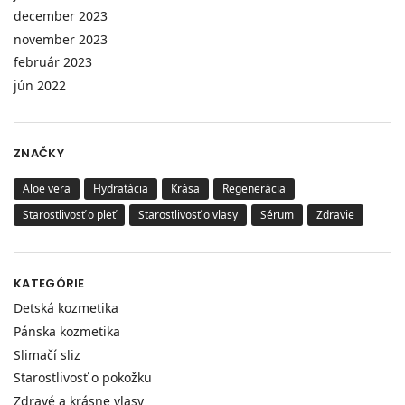
december 2023
november 2023
február 2023
jún 2022
ZNAČKY
Aloe vera
Hydratácia
Krása
Regenerácia
Starostlivosť o pleť
Starostlivosť o vlasy
Sérum
Zdravie
KATEGÓRIE
Detská kozmetika
Pánska kozmetika
Slimačí sliz
Starostlivosť o pokožku
Zdravé a krásne vlasy