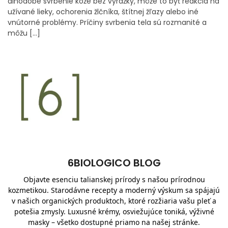
dlhodobé svrbenie kože bez vyrážky, môže to byť reakcia na
užívané lieky, ochorenia žlčníka, štítnej žľazy alebo iné
vnútorné problémy. Príčiny svrbenia tela sú rozmanité a
môžu […]
6BIOLOGICO BLOG
Objavte esenciu talianskej prírody s našou prírodnou
kozmetikou. Starodávne recepty a moderný výskum sa spájajú
v našich organických produktoch, ktoré rozžiaria vašu pleť a
potešia zmysly. Luxusné krémy, osviežujúce toniká, výživné
masky – všetko dostupné priamo na našej stránke.