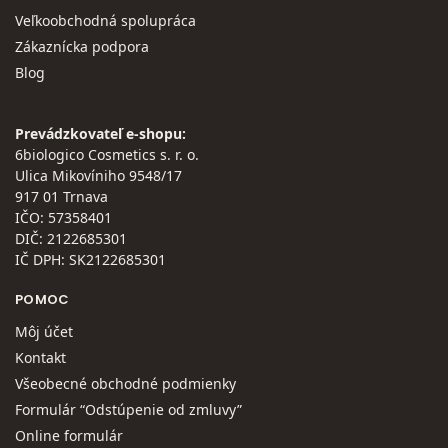
Veľkoobchodná spolupráca
Zákaznícka podpora
Blog
Prevádzkovateľ e-shopu:
6biologico Cosmetics s. r. o.
Ulica Mikovíniho 9548/17
917 01 Trnava
IČO: 57358401
DIČ: 2122685301
IČ DPH: SK2122685301
POMOC
Môj účet
Kontakt
Všeobecné obchodné podmienky
Formulár “Odstúpenie od zmluvy”
Online formulár