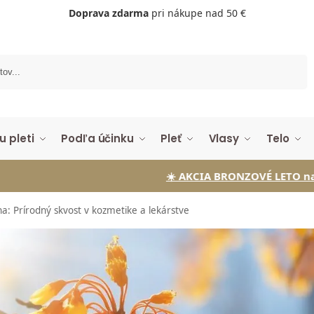
Doprava zdarma
pri nákupe nad 50 €
Vyhľadávanie
u pleti
Podľa účinku
Pleť
Vlasy
Telo
☀️ AKCIA BRONZOVÉ LETO na Samoopaľovac
a: Prírodný skvost v kozmetike a lekárstve