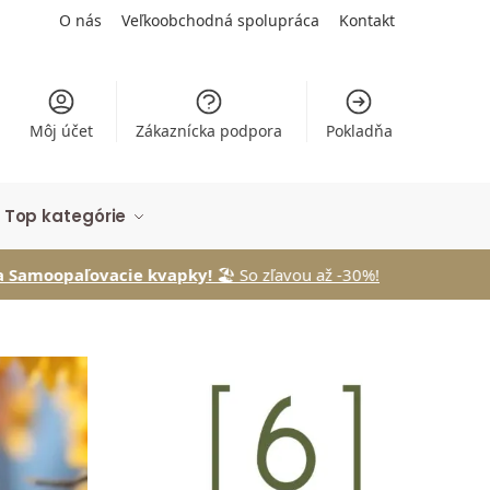
O nás
Veľkoobchodná spolupráca
Kontakt
Môj účet
Zákaznícka podpora
Pokladňa
Top kategórie
ie kvapky!
🏖️ So zľavou až -30%!