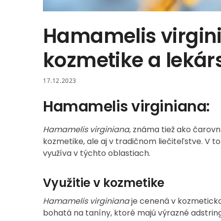
Hamamelis virgini
kozmetike a lekár
17.12.2023
Hamamelis virginiana:
Hamamelis virginiana
, známa tiež ako čarov
kozmetike, ale aj v tradičnom liečiteľstve. V 
využíva v týchto oblastiach.
Využitie v kozmetike
Hamamelis virginiana
je cenená v kozmetickom
bohatá na taníny, ktoré majú výrazné adstring