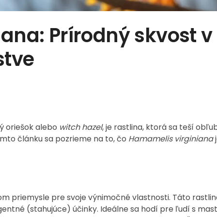
ana: Prírodný skvost v
stve
ný oriešok alebo
witch hazel
, je rastlina, ktorá sa teší obľu
tomto článku sa pozrieme na to, čo
Hamamelis virginiana
j
 priemysle pre svoje výnimočné vlastnosti. Táto rastlin
entné (stahujúce) účinky. Ideálne sa hodí pre ľudí s mas