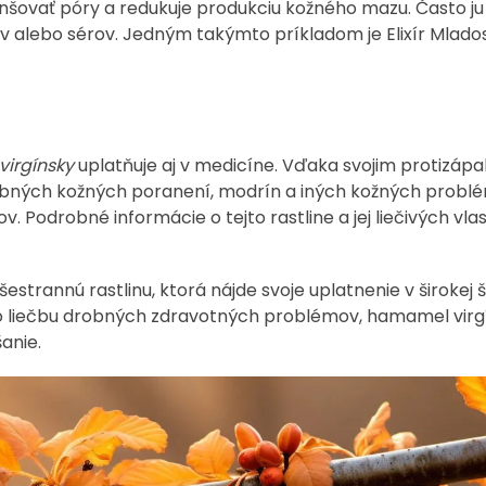
šovať póry a redukuje produkciu kožného mazu. Často j
v alebo sérov. Jedným takýmto príkladom je Elixír Mlados
irgínsky
uplatňuje aj v medicíne. Vďaka svojim protizáp
robných kožných poranení, modrín a iných kožných problé
v. Podrobné informácie o tejto rastline a jej liečivých vla
estrannú rastlinu, ktorá nájde svoje uplatnenie v širokej 
lebo liečbu drobných zdravotných problémov, hamamel virg
anie.