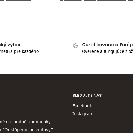
oký výber
Certifikované a Euró
metika pre každého.
Overené a fungujúce zlož
SLEDUJTE NÁS
t
Facebook
Instagram
né obchodné podmienky
r “Odstúpenie od zmluvy”