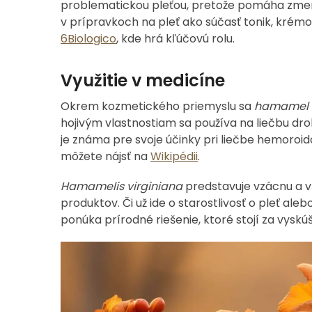
problematickou pleťou, pretože pomáha zmen
v prípravkoch na pleť ako súčasť tonik, krémo
6Biologico
, kde hrá kľúčovú rolu.
Využitie v medicíne
Okrem kozmetického priemyslu sa
hamamel v
hojivým vlastnostiam sa používa na liečbu d
je známa pre svoje účinky pri liečbe hemoroido
môžete nájsť na
Wikipédii
.
Hamamelis virginiana
predstavuje vzácnu a vš
produktov. Či už ide o starostlivosť o pleť a
ponúka prírodné riešenie, ktoré stojí za vyskúš