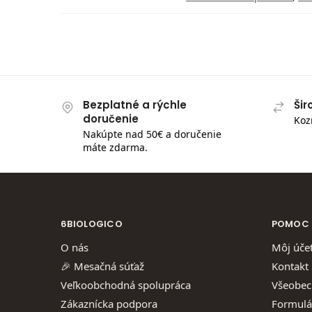
Bezplatné a rýchle
Šir
doručenie
Koz
Nakúpte nad 50€ a doručenie
máte zdarma.
6BIOLOGICO
POMOC
O nás
Môj úče
🎉 Mesačná súťaž
Kontakt
Veľkoobchodná spolupráca
Všeobec
Zákaznícka podpora
Formulá