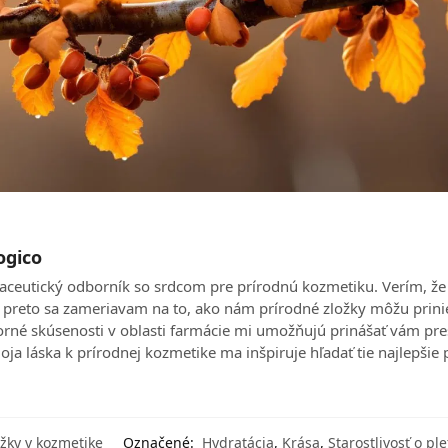
ogico
aceutický odborník so srdcom pre prírodnú kozmetiku. Verím, že
 a preto sa zameriavam na to, ako nám prírodné zložky môžu prini
borné skúsenosti v oblasti farmácie mi umožňujú prinášať vám pre
ja láska k prírodnej kozmetike ma inšpiruje hľadať tie najlepšie 
ožky v kozmetike
Označené:
Hydratácia
,
Krása
,
Starostlivosť o ple