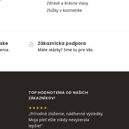
Zdravé a krásne vlasy
Zložky v kozmetike
pske
Zákaznícka podpora
enia.
Máte otázky? Sme tu pre Vás.
TOP HODNOTENIA OD NAŠICH
ZÁKAZNÍKOV!
★★★★★
„Prírodné zloženie, nádherné výsledky.
Moja pleť ešte nikdy nevyzerala
lepšie!“