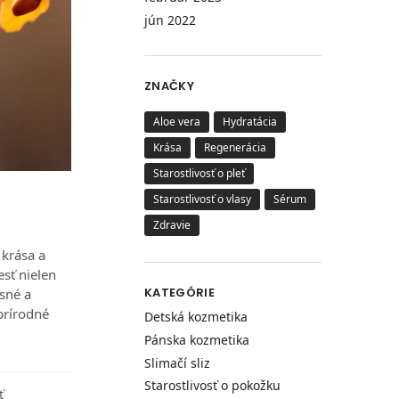
jún 2022
ZNAČKY
Aloe vera
Hydratácia
Krása
Regenerácia
Starostlivosť o pleť
Starostlivosť o vlasy
Sérum
Zdravie
 krása a
esť nielen
KATEGÓRIE
sné a
prírodné
Detská kozmetika
Pánska kozmetika
Slimačí sliz
Starostlivosť o pokožku
ť