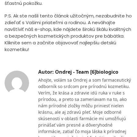
šťastnú pokožku.
P.S. Ak ste našli tento článok užitočným, nezabudnite ho
zdieľať s Vašimi priateľmi a rodinou. A neváhajte
navštíviť náš e-shop, kde nájdete širokú škálu kvalitných
a bezpečných kozmetických produktov pre bábätka.
Kliknite sem a začnite objavovať najlepšiu detskú
kozmetiku!
Autor: Ondrej - Team [6]biologico
Ahojte, volám sa Ondrej a som farmaceutický
odborník so srdcom pre prírodnú kozmetiku.
Verím, že krása a zdravie idú ruka v ruke s
prírodou, a preto sa zameriavam na to, ako
nám prírodné zložky môžu priniesť nielen
krásnu, ale aj zdravú pleť. Moje odborné
skúsenosti v oblasti farmácie mi umožňujú
prinášať vám presné a dôveryhodné
informácie, zatiaľ čo moja láska k prírodnej