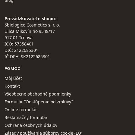
Blog
Prevádzkovateľ e-shopu:
6biologico Cosmetics s. r. o.
Ulica Mikovíniho 9548/17
917 01 Trnava
IČO: 57358401
DIČ: 2122685301
IČ DPH: SK2122685301
POMOC
Môj účet
Kontakt
Všeobecné obchodné podmienky
Formulár “Odstúpenie od zmluvy”
Online formulár
Reklamačný formulár
Ochrana osobných údajov
Zásady používania súborov cookie (EÚ)