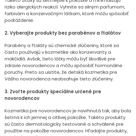
Takéto zložky sú šetrnejšie k pokožke a minimalizujú
riziko alergických reakcií. Vyhnite sa silným parfumom,
farbivám a konzervačným látkam, ktoré môžu spôsobiť
podráždenie.
2. Vyberajte produkty bez parabénov a ftalátov
Parabény a ftaláty sú chemické zlúčeniny, ktoré sa
často používajú v kozmetike ako konzervanty a
mäkčidlá. Avšak, tieto látky môžu byť škodlivé pre
zdravie novorodencov a môžu spôsobiť hormonálne
poruchy. Preto sa uistite, že detská kozmetika pre
Vášho novorodenca neobsahuje tieto zlúčeniny.
3. Zvoľte produkty špeciálne určené pre
novorodencov
Kozmetika pre novorodencov je navrhnutá tak, aby bola
šetrná k ich jemnej a citlivej pokožke. Takéto produkty
sú často dermatologicky testované a schválené pre
použitie na pokožke novorodencov. Hľadajte produkty,