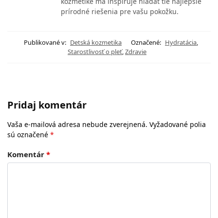
kozmetike ma inšpiruje hľadať tie najlepšie
prírodné riešenia pre vašu pokožku.
Publikované v:
Detská kozmetika
Označené:
Hydratácia
,
Starostlivosť o pleť
,
Zdravie
Pridaj komentár
Vaša e-mailová adresa nebude zverejnená.
Vyžadované polia
sú označené
*
Komentár
*