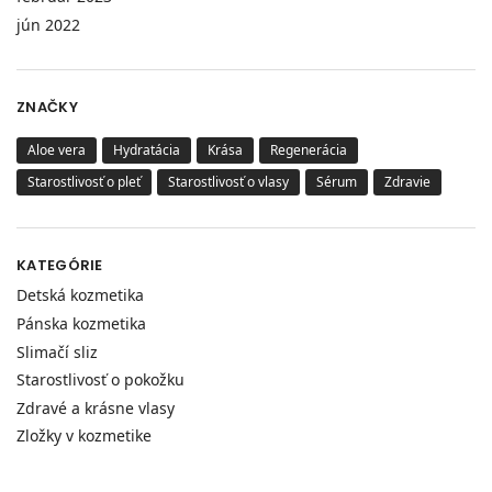
jún 2022
ZNAČKY
Aloe vera
Hydratácia
Krása
Regenerácia
Starostlivosť o pleť
Starostlivosť o vlasy
Sérum
Zdravie
KATEGÓRIE
Detská kozmetika
Pánska kozmetika
Slimačí sliz
Starostlivosť o pokožku
Zdravé a krásne vlasy
Zložky v kozmetike