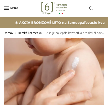
MENU
☀️ AKCIA BRONZOVÉ LETO na Samoopaľovacie kvapky!
🏖
Domov
Detská kozmetika
Aká je najlepšia kozmetika pre deti či novorodenca?
/
/