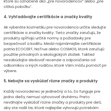
ktoré sú označené ako „pre novorodencov“ alebo „pre
citlivú pokožku“.
4. Vyhľadávajte certifikácie a značky kvality
Ak vyberáte kozmetiku pre novorodenca určite sledujte
certifikácie a značky kvality. Tieto značky zaručujú, že
produkty spĺňajú určité normy a požiadavky pre
bezpečnosť a kvalitu. Medzi najznámejšie certifikácie
patria ECOCERT, NaTrue alebo COSMOS, ktoré zaručujú
použitie prírodných a ekologických zložiek. Taktiež
nezabúdajte sledovať recenzie a odporúčania od
odborníkov a iných rodičov, ktoré Vám môžu pomôcť pri
výbere.
5. Nebojte sa vyskúšať rôzne značky a produkty
Každý novorodenec je jedinečný a to, čo funguje pre
jedno dieťa, nemusí vyhovovať druhému. Preto
neváhajte vyskúšať rôzne značky a produkty pre deti,
aby ste našli tie, ktoré najlepšie vyhovujú potrebám