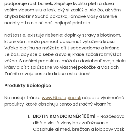
podporuje rast buniek, zlepšuje kvalitu pleti a dáva
vašim vlasom silu a lesk, aký si zaslúžia. Ale čo, ak vám
chýba biotín? Suchá pokožka, lámavé vlasy a krehké
nechty – to nie sú naši najlepší priatelia.
Našťastie, existuje riešenie: doplnky stravy s biotínom,
ktoré vám môžu pomôcť dosiahnuť vytúženú krásu.
Vďaka biotínu sa môžete cítiť sebavedome a krásne.
Je čas, aby ste o sebe a svojej kráse začali rozmýšľať
vážne. S našimi produktmi môžete dosiahnuť svoje ciele
krásy a cítiť sa úžasne vo vlastnej pokožke a vlasiach.
Začnite svoju cestu ku kráse ešte dnes!
Produkty 6biologico
Na našej stránke
www.6biologico.sk
nájdete výnimočné
produkty, ktoré obsahujú tento zázračný vitamín:
BIOTÍN KONDICIONÉR 100ml
– Rozčesáva
dlhé a vlnité vlasy bez zaťažovania.
Obsahuje aj med, brečtan a jojobový vosk