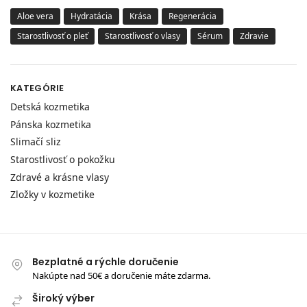
Aloe vera
Hydratácia
Krása
Regenerácia
Starostlivosť o pleť
Starostlivosť o vlasy
Sérum
Zdravie
KATEGÓRIE
Detská kozmetika
Pánska kozmetika
Slimačí sliz
Starostlivosť o pokožku
Zdravé a krásne vlasy
Zložky v kozmetike
Bezplatné a rýchle doručenie
Nakúpte nad 50€ a doručenie máte zdarma.
Široký výber