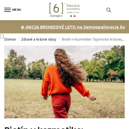
MENU
☀️ AKCIA BRONZOVÉ LETO na Samoopaľovacie kvapky!
Domov
Zdravé a krásne vlasy
Biotín v kozmetike: Tajomstvo krásnej pokožky a vlasov
/
/