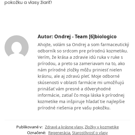
pokožku a vlasy žiariť!
Autor: Ondrej - Team [6]biologico
Ahojte, volám sa Ondrej a som farmaceutický
odborník so srdcom pre prírodnú kozmetiku.
Verím, že krása a zdravie idú ruka v ruke s
prírodou, a preto sa zameriavam na to, ako
nám prírodné zložky môžu priniesť nielen
krásnu, ale aj zdravú pleť. Moje odborné
skúsenosti v oblasti farmácie mi umožňujú
prinášať vám presné a dôveryhodné
informácie, zatiaľ čo moja láska k prírodnej
kozmetike ma inšpiruje hľadať tie najlepšie
prírodné riešenia pre vašu pokožku.
Publikované v:
Zdravé a krásne vlasy
,
Zložky v kozmetike
Označené:
Regenerácia
,
Starostlivosť o vlasy