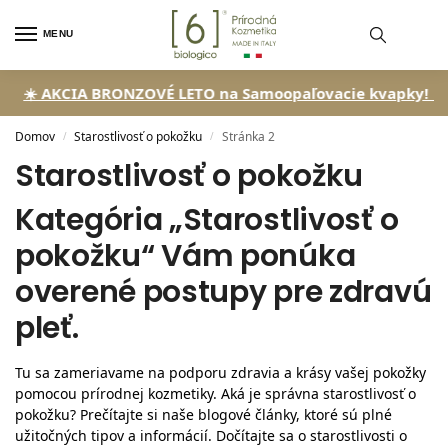
MENU
 BRONZOVÉ LETO na Samoopaľovacie kvapky!
🏖️ So zľavou až
Domov
Starostlivosť o pokožku
Stránka 2
/
/
Starostlivosť o pokožku
Kategória „Starostlivosť o
pokožku“ Vám ponúka
overené postupy pre zdravú
pleť.
Tu sa zameriavame na podporu zdravia a krásy vašej pokožky
pomocou prírodnej kozmetiky. Aká je správna starostlivosť o
pokožku? Prečítajte si naše blogové články, ktoré sú plné
užitočných tipov a informácií. Dočítajte sa o starostlivosti o