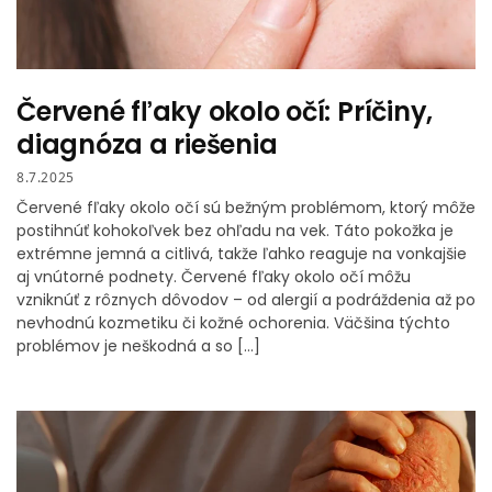
Červené fľaky okolo očí: Príčiny,
diagnóza a riešenia
8.7.2025
Červené fľaky okolo očí sú bežným problémom, ktorý môže
postihnúť kohokoľvek bez ohľadu na vek. Táto pokožka je
extrémne jemná a citlivá, takže ľahko reaguje na vonkajšie
aj vnútorné podnety. Červené fľaky okolo očí môžu
vzniknúť z rôznych dôvodov – od alergií a podráždenia až po
nevhodnú kozmetiku či kožné ochorenia. Väčšina týchto
problémov je neškodná a so […]