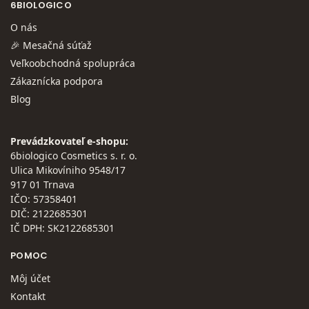
6BIOLOGICO
O nás
🎉 Mesačná súťaž
Veľkoobchodná spolupráca
Zákaznícka podpora
Blog
Prevádzkovateľ e-shopu:
6biologico Cosmetics s. r. o.
Ulica Mikovíniho 9548/17
917 01 Trnava
IČO: 57358401
DIČ: 2122685301
IČ DPH: SK2122685301
POMOC
Môj účet
Kontakt