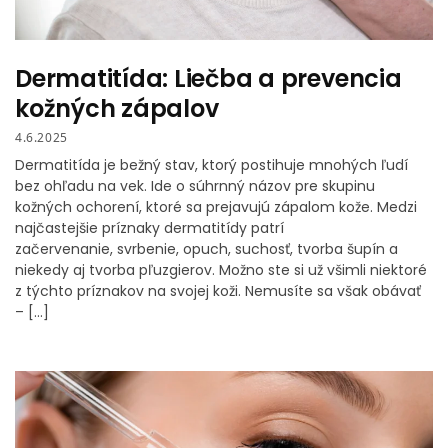
Dermatitída: Liečba a prevencia
kožných zápalov
4.6.2025
Dermatitída je bežný stav, ktorý postihuje mnohých ľudí
bez ohľadu na vek. Ide o súhrnný názov pre skupinu
kožných ochorení, ktoré sa prejavujú zápalom kože. Medzi
najčastejšie príznaky dermatitídy patrí
začervenanie, svrbenie, opuch, suchosť, tvorba šupín a
niekedy aj tvorba pľuzgierov. Možno ste si už všimli niektoré
z týchto príznakov na svojej koži. Nemusíte sa však obávať
– […]