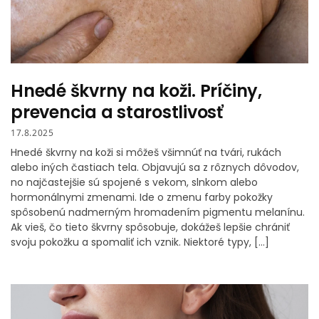
Hnedé škvrny na koži. Príčiny,
prevencia a starostlivosť
17.8.2025
Hnedé škvrny na koži si môžeš všimnúť na tvári, rukách
alebo iných častiach tela. Objavujú sa z rôznych dôvodov,
no najčastejšie sú spojené s vekom, slnkom alebo
hormonálnymi zmenami. Ide o zmenu farby pokožky
spôsobenú nadmerným hromadením pigmentu melanínu.
Ak vieš, čo tieto škvrny spôsobuje, dokážeš lepšie chrániť
svoju pokožku a spomaliť ich vznik. Niektoré typy, […]