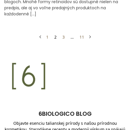
blogoch. Mnohé formy retinoidov sú dostupné nielen na
predpis, ale aj vo voľne predajných produktoch na
každodenné […]
1
2
3
…
11
6BIOLOGICO BLOG
Objavte esenciu talianskej prírody s našou prírodnou
kozmetikou. Starodávne recepty a moderný výskum sa spájajú