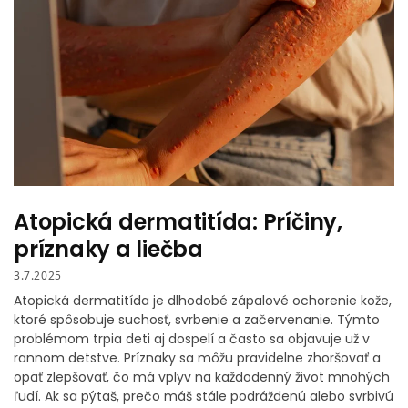
Atopická dermatitída: Príčiny,
príznaky a liečba
3.7.2025
Atopická dermatitída je dlhodobé zápalové ochorenie kože,
ktoré spôsobuje suchosť, svrbenie a začervenanie. Týmto
problémom trpia deti aj dospelí a často sa objavuje už v
rannom detstve. Príznaky sa môžu pravidelne zhoršovať a
opäť zlepšovať, čo má vplyv na každodenný život mnohých
ľudí. Ak sa pýtaš, prečo máš stále podráždenú alebo svrbivú