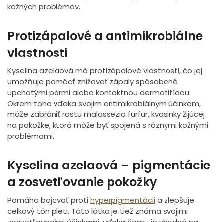
kožných problémov.
Protizápalové a antimikrobiálne
vlastnosti
Kyselina azelaová má protizápalové vlastnosti, čo jej
umožňuje pomôcť znižovať zápaly spôsobené
upchatými pórmi alebo kontaktnou dermatitídou.
Okrem toho vďaka svojim antimikrobiálnym účinkom,
môže zabrániť rastu malassezia furfur, kvasinky žijúcej
na pokožke, ktorá môže byť spojená s rôznymi kožnými
problémami.
Kyselina azelaová – pigmentácie
a zosvetľovanie pokožky
Pomáha bojovať proti
hyperpigmentácii
a zlepšuje
celkový tón pleti. Táto látka je tiež známa svojimi
zosvetľovacími účinkami, vďaka čomu je vhodná na