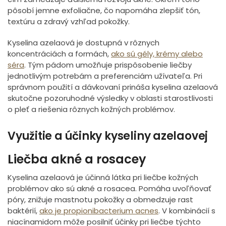
pôsobí jemne exfoliačne, čo napomáha zlepšiť tón,
textúru a zdravý vzhľad pokožky.
Kyselina azelaová je dostupná v rôznych
koncentráciách a formách,
ako sú gély, krémy alebo
séra
. Tým pádom umožňuje prispôsobenie liečby
jednotlivým potrebám a preferenciám užívateľa. Pri
správnom použití a dávkovaní prináša kyselina azelaová
skutočne pozoruhodné výsledky v oblasti starostlivosti
o pleť a riešenia rôznych kožných problémov.
Využitie a účinky kyseliny azelaovej
Liečba akné a rosacey
Kyselina azelaová je účinná látka pri liečbe kožných
problémov ako sú akné a rosacea. Pomáha uvoľňovať
póry, znižuje mastnotu pokožky a obmedzuje rast
baktérií,
ako je propionibacterium acnes
. V kombinácií s
niacínamidom môže posilniť účinky pri liečbe týchto