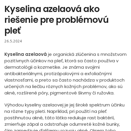
Kyselina azelaová ako
riešenie pre problémovú
pleť
26.5.2024
Kyselina azelaová
je organická zlúčenina s množstvom
pozitívnych účinkov na pleť, ktorá sa často používa v
dermatológii a kozmetike. Je známa svojimi
antibakteriálnymi, protizápalovými a exfoliačnými
vlastnosťami, a preto sa často nachádza v produktoch
určených na liečbu rôznych kožných problémov, ako sú
akné, rozšírené póry, pigmentové škvrny či ružovka.
Výhodou kyseliny azelaovej je jej široké spektrum účinku
na rôzne typy pleti. Napríklad, pri použití na pleť
postihnutou akné, táto látka redukuje rast baktérií,
zmierňuje zápal a odstraňuje odumreté kožné bunky,
čím zamedzuje ďalšiemu rozvoju akné. Okrem toho