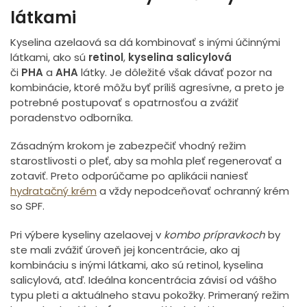
látkami
Kyselina azelaová sa dá kombinovať s inými účinnými
látkami, ako sú
retinol
,
kyselina salicylová
či
PHA
a
AHA
látky. Je dôležité však dávať pozor na
kombinácie, ktoré môžu byť príliš agresívne, a preto je
potrebné postupovať s opatrnosťou a zvážiť
poradenstvo odborníka.
Zásadným krokom je zabezpečiť vhodný režim
starostlivosti o pleť, aby sa mohla pleť regenerovať a
zotaviť. Preto odporúčame po aplikácii naniesť
hydratačný krém
a vždy nepodceňovať ochranný krém
so SPF.
Pri výbere kyseliny azelaovej v
kombo prípravkoch
by
ste mali zvážiť úroveň jej koncentrácie, ako aj
kombináciu s inými látkami, ako sú retinol, kyselina
salicylová, atď. Ideálna koncentrácia závisí od vášho
typu pleti a aktuálneho stavu pokožky. Primeraný režim