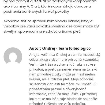
by mal zahrnúť aj
sérum
so základnými komponentmi
ako vitamíny A, C a E, ktoré napomáhajú obnove a
posilneniu bariérových funkcií pokožky.
Akonáhle zistíte správnu kombináciu účinnej látky a
výrobkov pre vašu pokožku, kyselina azelaová môže byť
skvelým spojencom pre zdravú a žiarivú pleť.
Autor: Ondrej - Team [6]biologico
Ahojte, volám sa Ondrej a som farmaceutický
odborník so srdcom pre prírodnú kozmetiku.
Verím, že krása a zdravie idú ruka v ruke s
prírodou, a preto sa zameriavam na to, ako
nám prírodné zložky môžu priniesť nielen
krásnu, ale aj zdravú pleť. Moje odborné
skúsenosti v oblasti farmácie mi umožňujú
prinášať vám presné a dôveryhodné
informácie, zatiaľ čo moja láska k prírodnej
kozmetike ma inšpiruje hľadať tie najlepšie
prírodné riešenia pre vašu pokožku.