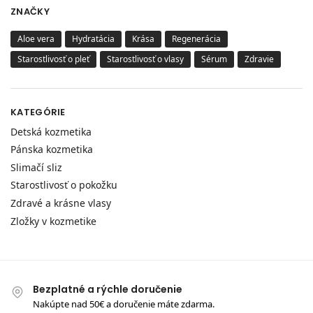
ZNAČKY
Aloe vera
Hydratácia
Krása
Regenerácia
Starostlivosť o pleť
Starostlivosť o vlasy
Sérum
Zdravie
KATEGÓRIE
Detská kozmetika
Pánska kozmetika
Slimačí sliz
Starostlivosť o pokožku
Zdravé a krásne vlasy
Zložky v kozmetike
Bezplatné a rýchle doručenie
Nakúpte nad 50€ a doručenie máte zdarma.