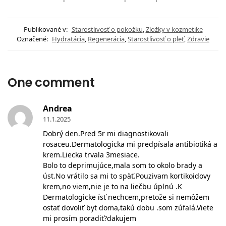
Publikované v:
Starostlivosť o pokožku
,
Zložky v kozmetike
Označené:
Hydratácia
,
Regenerácia
,
Starostlivosť o pleť
,
Zdravie
One comment
Andrea
11.1.2025
Dobrý den.Pred 5r mi diagnostikovali
rosaceu.Dermatologicka mi predpísala antibiotiká a
krem.Liecka trvala 3mesiace.
Bolo to deprimujúce,mala som to okolo brady a
úst.No vrátilo sa mi to späť.Pouzivam kortikoidovy
krem,no viem,nie je to na liečbu úplnú .K
Dermatologicke ísť nechcem,pretože si nemôžem
ostať dovoliť byt doma,takú dobu .som zúfalá.Viete
mi prosím poradiť?dakujem