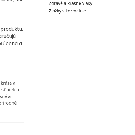
Zdravé a krásne vlasy
Zložky v kozmetike
 produktu.
aručujú
obľúbená a
 krása a
esť nielen
sné a
prírodné