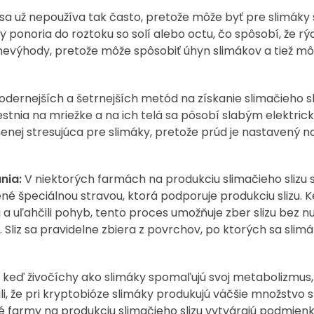
a už nepoužíva tak často, pretože môže byť pre slimáky 
y ponoria do roztoku so solí alebo octu, čo spôsobí, že r
nevýhody, pretože môže spôsobiť úhyn slimákov a tiež m
ernejších a šetrnejších metód na získanie slimačieho sli
estnia na mriežke a na ich telá sa pôsobí slabým elektri
enej stresujúca pre slimáky, pretože prúd je nastavený n
nia:
V niektorých farmách na produkciu slimačieho slizu 
né špeciálnou stravou, ktorá podporuje produkciu slizu. 
li a uľahčili pohyb, tento proces umožňuje zber slizu bez n
 Sliz sa pravidelne zbiera z povrchov, po ktorých sa slim
, keď živočíchy ako slimáky spomaľujú svoj metabolizmus
li, že pri kryptobióze slimáky produkujú väčšie množstvo sl
ré farmy na produkciu slimačieho slizu vytvárajú podmien