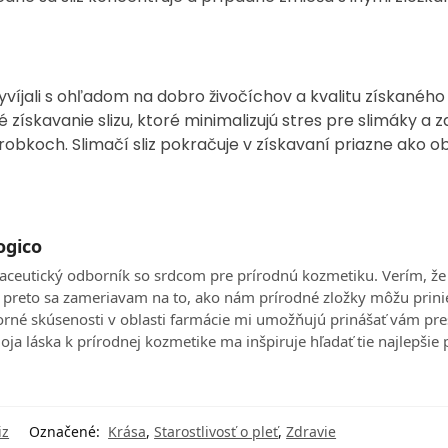
yvíjali s ohľadom na dobro živočíchov a kvalitu získaného
skavanie slizu, ktoré minimalizujú stres pre slimáky a z
robkoch. Slimačí sliz pokračuje v získavaní priazne ako 
ogico
aceutický odborník so srdcom pre prírodnú kozmetiku. Verím, že
 a preto sa zameriavam na to, ako nám prírodné zložky môžu prini
borné skúsenosti v oblasti farmácie mi umožňujú prinášať vám pre
ja láska k prírodnej kozmetike ma inšpiruje hľadať tie najlepšie 
iz
Označené:
Krása
,
Starostlivosť o pleť
,
Zdravie