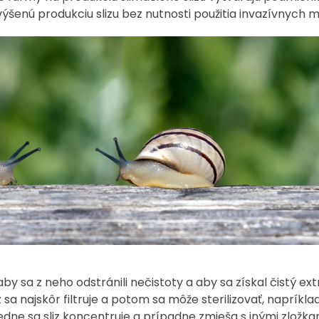
šenú produkciu slizu bez nutnosti použitia invazívnych 
by sa z neho odstránili nečistoty a aby sa získal čistý ext
sa najskôr filtruje a potom sa môže sterilizovať, napríkla
dne sa sliz koncentruje a prípadne zmieša s inými zložka