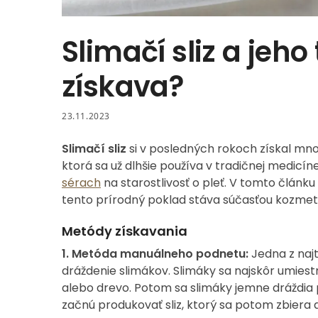
Slimačí sliz a jeh
získava?
23.11.2023
Slimačí sliz
si v posledných rokoch získal mno
ktorá sa už dlhšie používa v tradičnej medicí
sérach
na starostlivosť o pleť. V tomto článku
tento prírodný poklad stáva súčasťou kozmeti
Metódy získavania
1.
Metóda manuálneho podnetu:
Jedna z najt
dráždenie slimákov. Slimáky sa najskôr umiestn
alebo drevo. Potom sa slimáky jemne dráždia 
začnú produkovať sliz, ktorý sa potom zbiera a 