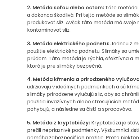
2. Metóda soľou alebo octom:
Táto metóda s
a dokonca škodlivá. Pri tejto metóde sa slimák
produkovať sliz. Avšak táto metóda má svoje 
kontaminovať sliz.
3.
Metóda elektrického podnetu:
Jednou z mod
použitie elektrického podnetu. Slimáky sa umi
prúdom. Táto metóda je rýchla, efektívna a m
ktorá je pre slimáky bezpečná.
4. Metóda kŕmenia a prirodzeného vylučova
udržiavajú v ideálnych podmienkach a sú kŕme
slimáky prirodzene vylučujú sliz, aby sa chráni
použitia invazívnych alebo stresujúcich metód.
pohybujú, a následne sa čistí a spracováva.
5. Metóda z kryptobiózy:
Kryptobióza je stav
prežili nepriaznivé podmienky. Výskumníci zisti
pomáha zabezpečiť ich prežitie. Preto niekto