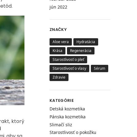
metód.
jún 2022
ZNAČKY
Aloe vera
Hydratácia
Krása
Regenerácia
Starostlivosť o pleť
Starostlivosť o vlasy
Sérum
Zdravie
KATEGÓRIE
Detská kozmetika
Pánska kozmetika
rakt, ktorý
Slimačí sliz
d
Starostlivosť o pokožku
mi, aby sa