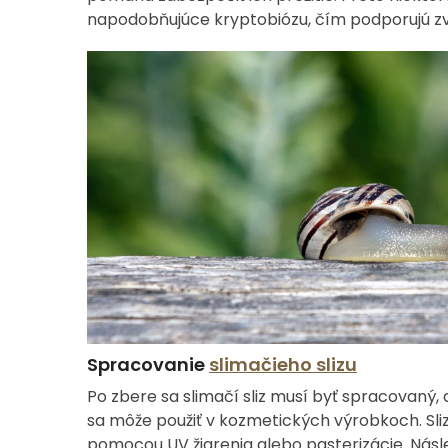
napodobňujúce kryptobiózu, čím podporujú zvý
Spracovanie
slimačieho slizu
Po zbere sa slimačí sliz musí byť spracovaný, a
sa môže použiť v kozmetických výrobkoch. Sliz 
pomocou UV žiarenia alebo pasterizácie. Násle