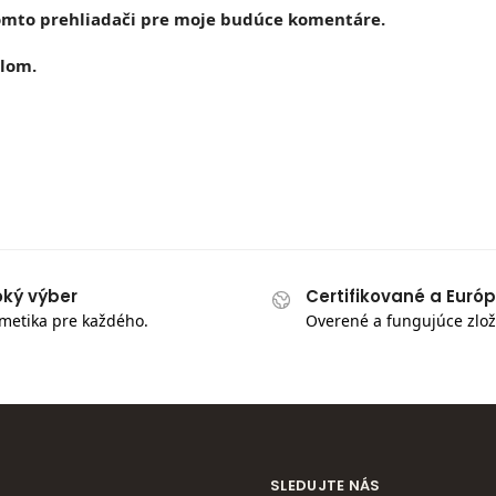
tomto prehliadači pre moje budúce komentáre.
lom.
oký výber
Certifikované a Euró
metika pre každého.
Overené a fungujúce zlož
SLEDUJTE NÁS