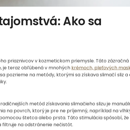
o tajomstvá: Ako sa
ho priaznivcov v kozmetickom priemysle. Táto zázračná 
ne, je teraz obľúbená v mnohých
krémoch, pleťových mask
 sa pozrieme na metódy, ktorými sa získava slimačí sliz a
ky.
radičnejších metód získavania slimačieho slizu je manuál
ia na povrch, ktorý je pre ne príjemný, napríklad na vlhk
pomocou štetca alebo prsta. Táto stimulácia spôsobí, že
filtruje na odstránenie nečistôt.