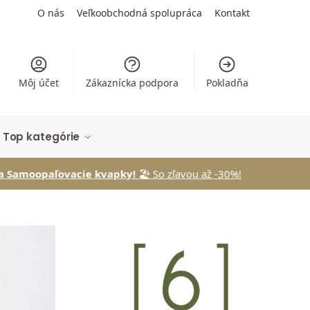
O nás
Veľkoobchodná spolupráca
Kontakt
Môj účet
Zákaznícka podpora
Pokladňa
Top kategórie
e kvapky!
🏖️ So zľavou až -30%!