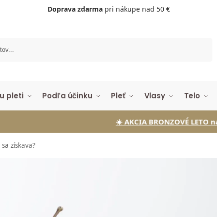
Doprava zdarma
pri nákupe nad 50 €
Vyhľadávanie
u pleti
Podľa účinku
Pleť
Vlasy
Telo
☀️ AKCIA BRONZOVÉ LETO na Samoopaľovaci
 sa získava?