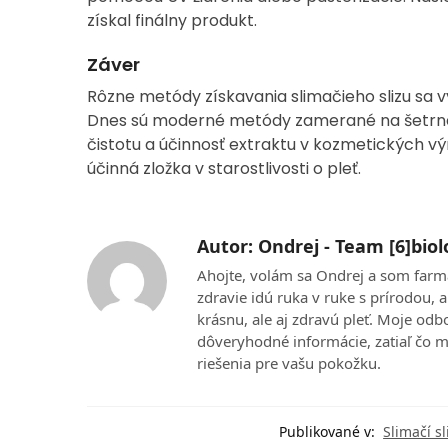
získal finálny produkt.
Záver
Rôzne metódy získavania slimačieho slizu sa v
Dnes sú moderné metódy zamerané na šetrné zí
čistotu a účinnosť extraktu v kozmetických vý
účinná zložka v starostlivosti o pleť.
Autor: Ondrej - Team [6]biol
Ahojte, volám sa Ondrej a som farm
zdravie idú ruka v ruke s prírodou,
krásnu, ale aj zdravú pleť. Moje od
dôveryhodné informácie, zatiaľ čo mo
riešenia pre vašu pokožku.
Publikované v:
Slimačí sl