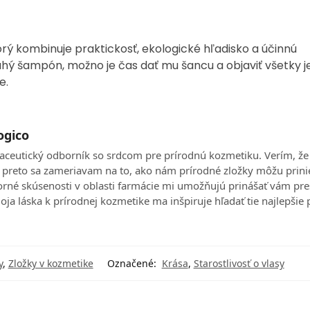
rý kombinuje praktickosť, ekologické hľadisko a účinnú
 tuhý šampón, možno je čas dať mu šancu a objaviť všetky 
e.
ogico
aceutický odborník so srdcom pre prírodnú kozmetiku. Verím, že
 a preto sa zameriavam na to, ako nám prírodné zložky môžu prini
borné skúsenosti v oblasti farmácie mi umožňujú prinášať vám pre
ja láska k prírodnej kozmetike ma inšpiruje hľadať tie najlepšie 
y
,
Zložky v kozmetike
Označené:
Krása
,
Starostlivosť o vlasy