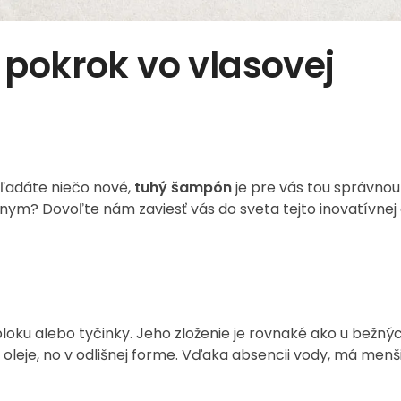
pokrok vo vlasovej
ľadáte niečo nové,
tuhý šampón
je pre vás tou správnou
rnym? Dovoľte nám zaviesť vás do sveta tejto inovatívnej
oku alebo tyčinky. Jeho zloženie je rovnaké ako u bežný
oleje, no v odlišnej forme. Vďaka absencii vody, má menš