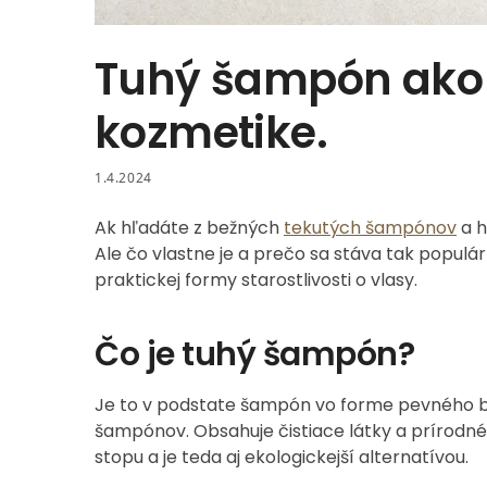
Tuhý šampón ako 
kozmetike.
1.4.2024
Ak hľadáte z bežných
tekutých šampónov
a h
Ale čo vlastne je a prečo sa stáva tak populá
praktickej formy starostlivosti o vlasy.
Čo je tuhý šampón?
Je to v podstate šampón vo forme pevného bl
šampónov. Obsahuje čistiace látky a prírodné 
stopu a je teda aj ekologickejší alternatívou.