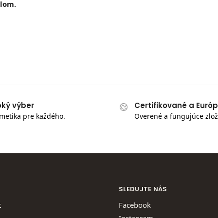
lom.
oký výber
Certifikované a Euró
metika pre každého.
Overené a fungujúce zlož
SLEDUJTE NÁS
t
Facebook