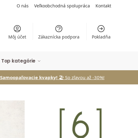
O nás
Veľkoobchodná spolupráca
Kontakt
Môj účet
Zákaznícka podpora
Pokladňa
Top kategórie
acie kvapky!
🏖️ So zľavou až -30%!