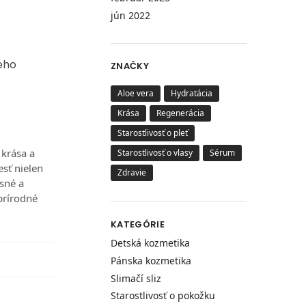
jún 2022
jeho
ZNAČKY
Aloe vera
Hydratácia
Krása
Regenerácia
Starostlivosť o pleť
 krása a
Starostlivosť o vlasy
Sérum
esť nielen
Zdravie
sné a
prírodné
KATEGÓRIE
Detská kozmetika
Pánska kozmetika
Slimačí sliz
Starostlivosť o pokožku