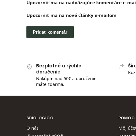
Upozorniť ma na nadväzujúce komentáre e-mai
Upozorniť ma na nové články e-mailom
Bezplatné a rýchle
Šir
doručenie
Koz
Nakúpte nad 50€ a doručenie
máte zdarma.
6BIOLOGICO
POMOC
O nás
Môj úče