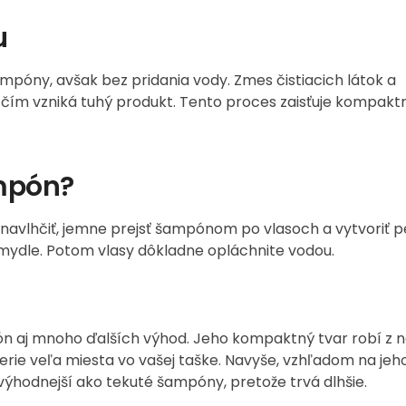
u
póny, avšak bez pridania vody. Zmes čistiacich látok a
, čím vzniká tuhý produkt. Tento proces zaisťuje kompakt
mpón?
y navlhčiť, jemne prejsť šampónom po vlasoch a vytvoriť p
mydle. Potom vlasy dôkladne opláchnite vodou.
n aj mnoho ďalších výhod. Jeho kompaktný tvar robí z 
erie veľa miesta vo vašej taške. Navyše, vzhľadom na jeh
hodnejší ako tekuté šampóny, pretože trvá dlhšie.