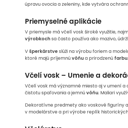
úpravu ovocia a zeleniny, kde vytvára ochrann
Priemyselné aplikácie
V priemysle má včelí vosk široké využitie, naj
výrobkoch
sa často používa ako mazivo, údržb
V
šperkárstve
slúži na výrobu foriem a modelo
ktoré majú príjemnú
vôňu
a prirodzenú
farbu
Včelí vosk – Umenie a dekorá
Včelí vosk má významné miesto aj v umení a
čistotu spaľovania a jemnú
vôňu
. Maliari vyu
Dekoratívne predmety ako voskové figuríny al
v modelárstve a pri výrobe replík historický