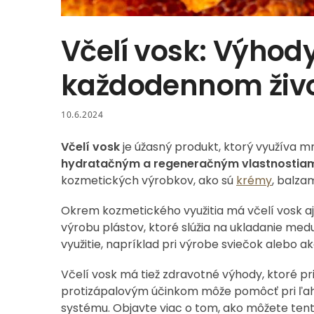
Včelí vosk: Výhody
každodennom živ
10.6.2024
Včelí vosk
je úžasný produkt, ktorý využíva m
hydratačným a regeneračným vlastnostiam je
kozmetických výrobkov, ako sú
krémy
, balza
Okrem kozmetického využitia má včelí vosk aj 
výrobu plástov, ktoré slúžia na ukladanie med
využitie, napríklad pri výrobe sviečok alebo a
Včelí vosk má tiež zdravotné výhody, ktoré pr
protizápalovým účinkom môže pomôcť pri ľah
systému. Objavte viac o tom, ako môžete tent