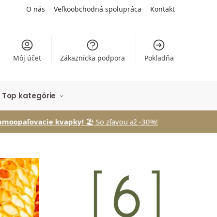
O nás
Veľkoobchodná spolupráca
Kontakt
Môj účet
Zákaznícka podpora
Pokladňa
Top kategórie
ky!
🏖️ So zľavou až -30%!