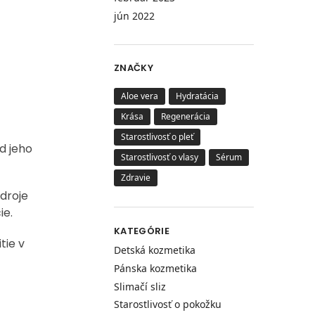
jún 2022
ZNAČKY
Aloe vera
Hydratácia
Krása
Regenerácia
Starostlivosť o pleť
d jeho
Starostlivosť o vlasy
Sérum
Zdravie
zdroje
ie.
KATEGÓRIE
tie v
Detská kozmetika
Pánska kozmetika
Slimačí sliz
Starostlivosť o pokožku