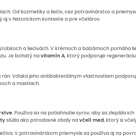
viach. Od kozmetiky a liečiv, cez potravinárstvo a priemys
tý aj v historickom kontexte a pre včelárov.
výrobkoch a liečivách. V krémoch a balzámoch pomáha li
iázu. Je bohatý na
vitamín A
, ktorý podporuje regeneráci
u rán. Vďaka jeho antibakteriálnym vlastnostiam podporuj
iekoch a mastiach.
rstve
. Používa sa na potiahnutie syrov, aby sa zlepšila ich
ty
slúžia ako prirodzené obaly na
včelí med
, ktorý si včel
 pečiva. V potravinárskom priemysle sa používa aj na pov