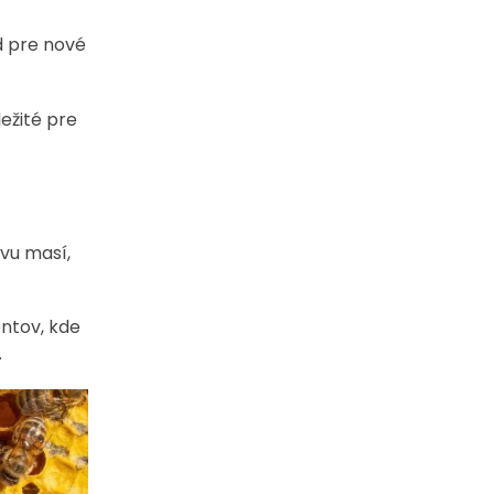
ad pre nové
ežité pre
avu masí,
entov, kde
.