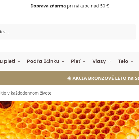
Doprava zdarma
pri nákupe nad 50 €
Vyhľadávanie
u pleti
Podľa účinku
Pleť
Vlasy
Telo
☀️ AKCIA BRONZOVÉ LETO na Samoopaľovacie kvap
žitie v každodennom živote