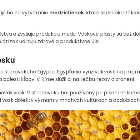
ajú ho na vytváranie
medzistienok
, ktoré slúžia ako zákl
tva a zvyšujú produkciu medu. Voskové plásty sú tiež dôl
ári tak udržujú zdravé a produktívne úle.
osku
 do starovekého Egypta. Egypťania využívali vosk na prípr
olesti kĺbov. V Ríme slúžil aj na liečbu rezov a zranení.
ovali vosk. V stredoveku bol používaný pri písaní dokum
mal vosk dôležitý význam v mnohých kultúrach a obdobiach