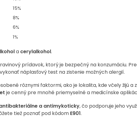
15%
8%
6%
1%
lkohol
a
cerylalkohol
.
ravinový prídavok, ktorý je bezpečný na konzumáciu. Pre
vykonať náplasťový test na zistenie možných alergií.
obené rôznymi faktormi, ako je lokalita, kde včely žijú a 
et
je cenný pre mnohé priemyselné a medicínske aplikác
antibakteriálne a antimykoticky
, čo podporuje jeho využi
môžete tiež poznať pod kódom
E901
.