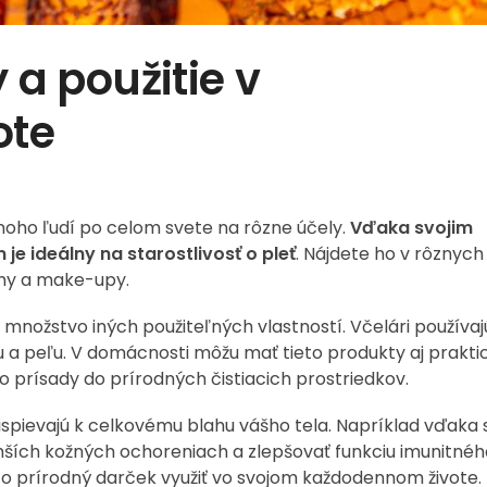
 a použitie v
ote
noho ľudí po celom svete na rôzne účely.
Vďaka svojim
 ideálny na starostlivosť o pleť
. Nájdete ho v rôznyc
my a make-upy.
množstvo iných použiteľných vlastností. Včelári používaj
u a peľu. V domácnosti môžu mať tieto produkty aj prakti
ko prísady do prírodných čistiacich prostriedkov.
ispievajú k celkovému blahu vášho tela. Napríklad vďaka 
ších kožných ochoreniach a zlepšovať funkciu imunitnéh
o prírodný darček využiť vo svojom každodennom živote.