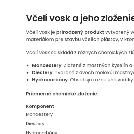
Včelí vosk a jeho zloženi
Včelí vosk je
prirodzený produkt
vytvorený v
materiálom pre stavbu včelích plástov, v ktor
Včelí vosk sa skladá z rôznych chemických zl
Monoestery
: Zložené z mastných kyselín a 
Diestery
: Tvorené z dvoch molekúl mastnýc
Hydrocarbóny
: Obsahujú rôzne uhlovodíky.
Priemerné chemické zloženie
:
Komponent
Monoestery
Diestery
Hydrocarbóny