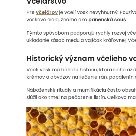
Včelárstvo
Pre
včelárov
je včelí vosk nevyhnutný. Použív
voskové diela, známe ako
panenská souš
.
Týmto spôsobom podporujú rýchly rozvoj včels
ukladanie zásob medu a vajíčok kráľovnej. Včel
Historický význam včelieho v
Včelí vosk má bohatú históriu, ktorá siaha až
krémov a obväzov na liečenie rán, popálenín a b
Náboženské rituály a mumifikácia často obsah
slúžil ako tmel na pečatenie listín. Celkovo 