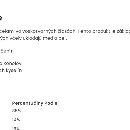
e
čelami vo voskotvorných žľazách. Tento produkt je zákl
ých včely ukladajú med a peľ.
účenín:
alkoholov.
h kyselín.
Percentuálny Podiel
35%
14%
16%