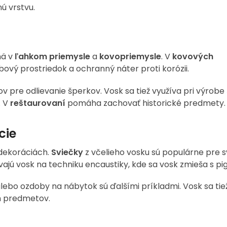
ú vrstvu.
mä v
ľahkom priemysle
a
kovopriemysle
. V
kovových
ový prostriedok a ochranný náter proti korózii.
v pre odlievanie šperkov. Vosk sa tiež využíva pri výrobe
. V
reštaurovaní
pomáha zachovať historické predmety.
cie
 dekoráciách.
Sviečky
z včelieho vosku sú populárne pre s
žívajú vosk na techniku encaustiky, kde sa vosk zmieša s p
ebo ozdoby na nábytok sú ďalšími príkladmi. Vosk sa tie
ch predmetov.