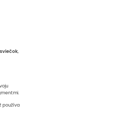
sviečok
,
voju
igmentmi.
ž používa