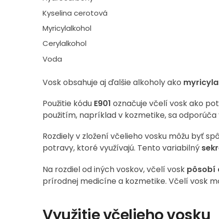
Kyselina cerotová
Myricylalkohol
Cerylalkohol
Voda
Vosk obsahuje aj ďalšie alkoholy ako
myricyla
Použitie kódu
E901
označuje včelí vosk ako pot
použitím, napríklad v kozmetike, sa odporúča 
Rozdiely v zložení včelieho vosku môžu byť spôs
potravy, ktoré využívajú. Tento variabilný
sekr
Na rozdiel od iných voskov, včelí vosk
pôsobí 
prírodnej medicíne a kozmetike. Včelí vosk 
Využitie včelieho vosku