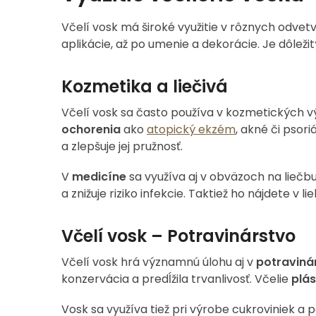
Včelí vosk má široké využitie v rôznych odvet
aplikácie, až po umenie a dekorácie. Je dôleži
Kozmetika a liečivá
Včelí vosk sa často používa v kozmetických 
ochorenia
ako
atopický ekzém
, akné či psor
a zlepšuje jej pružnosť.
V
medicíne
sa využíva aj v obväzoch na liečb
a znižuje riziko infekcie. Taktiež ho nájdete v l
Včelí vosk – Potravinárstvo
Včelí vosk hrá významnú úlohu aj v
potraviná
konzervácia a predĺžila trvanlivosť. Včelie
plás
Vosk sa využíva tiež pri výrobe cukroviniek a