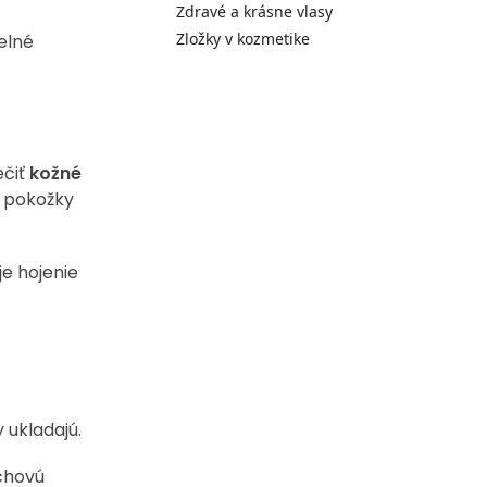
Zdravé a krásne vlasy
Zložky v kozmetike
elné
ečiť
kožné
u pokožky
e hojenie
y ukladajú.
rchovú