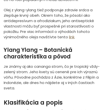
Olej z ylang-ylang tiež podporuje zdravie srdca a
zlepšuje krvný obeh. Okrem toho, že pôsobí ako
antidepresívum a afrodiziakum, jeho antiseptické
vlastnosti môžu byť prospešné pri starostlivosti o
pokožku. Pre viac informácií o výhodách tohoto
výnimočného oleja navštívte tento
link
.
Ylang Ylang – Botanická
charakteristika a pôvod
Je známy aj ako cananga strom, čo je tropický vždy-
zelený strom. Jeho kvety sú cenené pre ich výraznú
vôňu. Pôvodne pochádza z Ázie, konkrétne z Filipín a
Indonézie, ale dnes ho nájdete aj v iných častiach
sveta.
Klasifikácia a popis