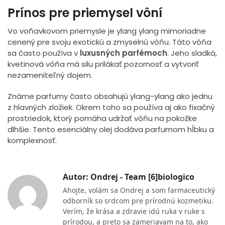
Prínos pre priemysel vôní
Vo voňavkovom priemysle je ylang ylang mimoriadne
cenený pre svoju exotickú a zmyselnú vôňu. Táto vôňa
sa často používa v
luxusných parfémoch
. Jeho sladká,
kvetinová vôňa má silu prilákať pozornosť a vytvoriť
nezameniteľný dojem.
Známe parfumy často obsahujú ylang-ylang ako jednu
z hlavných zložiek. Okrem toho sa používa aj ako fixačný
prostriedok, ktorý pomáha udržať vôňu na pokožke
dlhšie. Tento esenciálny olej dodáva parfumom hĺbku a
komplexnosť.
Autor: Ondrej - Team [6]biologico
Ahojte, volám sa Ondrej a som farmaceutický
odborník so srdcom pre prírodnú kozmetiku.
Verím, že krása a zdravie idú ruka v ruke s
prírodou, a preto sa zameriavam na to, ako