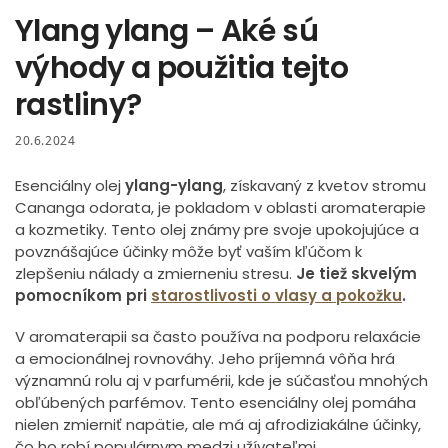
Ylang ylang – Aké sú
výhody a použitia tejto
rastliny?
20.6.2024
Esenciálny olej
ylang-ylang
, získavaný z kvetov stromu
Cananga odorata, je pokladom v oblasti aromaterapie
a kozmetiky. Tento olej známy pre svoje upokojujúce a
povznášajúce účinky môže byť vaším kľúčom k
zlepšeniu nálady a zmierneniu stresu.
Je tiež skvelým
pomocníkom pri
starostlivosti o vlasy a pokožku
.
V aromaterapii sa často používa na podporu relaxácie
a emocionálnej rovnováhy. Jeho príjemná vôňa hrá
významnú rolu aj v parfumérii, kde je súčasťou mnohých
obľúbených parfémov. Tento esenciálny olej pomáha
nielen zmierniť napätie, ale má aj afrodiziakálne účinky,
čo ho robí populárnym medzi užívateľmi.