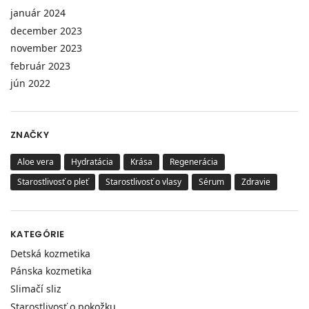
január 2024
december 2023
november 2023
február 2023
jún 2022
ZNAČKY
Aloe vera
Hydratácia
Krása
Regenerácia
Starostlivosť o pleť
Starostlivosť o vlasy
Sérum
Zdravie
KATEGÓRIE
Detská kozmetika
Pánska kozmetika
Slimačí sliz
Starostlivosť o pokožku