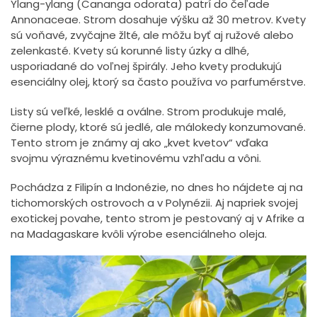
Ylang-ylang (Cananga odorata) patrí do čeľade
Annonaceae. Strom dosahuje výšku až 30 metrov. Kvety
sú voňavé, zvyčajne žlté, ale môžu byť aj ružové alebo
zelenkasté. Kvety sú korunné listy úzky a dlhé,
usporiadané do voľnej špirály. Jeho kvety produkujú
esenciálny olej, ktorý sa často používa vo parfumérstve.
Listy sú veľké, lesklé a oválne. Strom produkuje malé,
čierne plody, ktoré sú jedlé, ale málokedy konzumované.
Tento strom je známy aj ako „kvet kvetov“ vďaka
svojmu výraznému kvetinovému vzhľadu a vôni.
Pochádza z Filipín a Indonézie, no dnes ho nájdete aj na
tichomorských ostrovoch a v Polynézii. Aj napriek svojej
exotickej povahe, tento strom je pestovaný aj v Afrike a
na Madagaskare kvôli výrobe esenciálneho oleja.