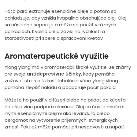
Táto para extrahuje esenciálne oleje a potom sa
ochladzuje, aby vznikla kvapalina obsahujúca olej. Olej
sa následne separuje a môže sa použiť v rôznych
aplikáciách. Kvalita oleja závisí na rýchlosti a
starostlivosti pri zbere a spracovaní kvetov.
Aromaterapeutické využitie
Ylang ylang má v aromaterapii široké využitie. Je známy
pre svoje
antidepresívne účinky
, kedy pomáha
znižovať stres a úzkosť. Inhalácia vône ylang ylang
pomáha zlepšiť náladu a podporuje pocit pokoja.
Môžete ho použiť v difúzeri alebo ho pridať do kúpeľa,
čo ešte viac podporí relaxáciu. Olej sa často mieša s
inými esenciálnymi olejmi ako levanduľa alebo
bergamot na vytvorenie príjemných, synergických
zmesí. Taktiež môže pomôcť pri nespavosti a napätí.