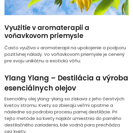
Využitie v aromaterapii a
voňavkovom priemysle
Často využíva v aromaterapii na upokojenie a podporu
pozitívnej nálady. Vo voňavkovom priemysle je cenený
pre svoju unikátnu a exotickú vôňu.
Ylang Ylang – Destilácia a výroba
esenciálnych olejov
Esenciálny olej ylang-ylang sa získava z jeho čerstvých
kvetov stromu. Kvety sa zbierajú veľmi opatrne a
následne sa podrobia procesu parnej destilácie. Pri
tejto metóde sa kvety najskôr umiestnia do parného
destilačného zariadenia, kde vodná para prechádza
cez kvety.