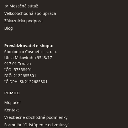
🎉 Mesačná súťaž
Veľkoobchodná spolupráca
Zákaznícka podpora
Blog
Prevádzkovateľ e-shopu:
6biologico Cosmetics s. r. o.
Ulica Mikovíniho 9548/17
917 01 Trnava
IČO: 57358401
DIČ: 2122685301
IČ DPH: SK2122685301
POMOC
Môj účet
Kontakt
Všeobecné obchodné podmienky
Formulár “Odstúpenie od zmluvy”