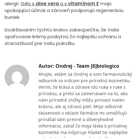
alergií.
Gély s
aloe vera
a s
vitamínom E
majú
upokojujúci účinok a zároveň podporujú regeneráciu
buniek.
Dodržiavaním týchto krokov zabezpečíte, že Vaše
opaľovacie krémy poskytnú čo najlepšiu ochranu a
starostlivosť pre Vašu pokožku.
Autor: Ondrej - Team [6]biologico
Ahojte, volám sa Ondrej a som farmaceutický
odborník so srdcom pre prírodnú kozmetiku.
Verím, že krása a zdravie idú ruka v ruke s
prírodou, a preto sa zameriavam na to, ako
nám prírodné zložky môžu priniesť nielen
krásnu, ale aj zdravú pleť. Moje odborné
skúsenosti v oblasti farmácie mi umožňujú
prinášať vám presné a dôveryhodné
informácie, zatiaľ čo moja láska k prírodnej
kozmetike ma inšpiruje hľadať tie najlepšie