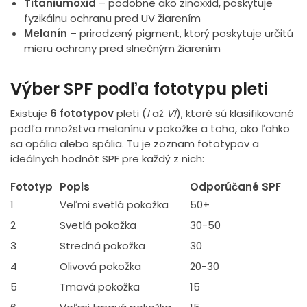
Titaniumoxid
– podobne ako zinoxxid, poskytuje
fyzikálnu ochranu pred UV žiarením
Melanín
– prirodzený pigment, ktorý poskytuje určitú
mieru ochrany pred slnečným žiarením
Výber SPF podľa fototypu pleti
Existuje
6 fototypov
pleti (
I
až
VI
), ktoré sú klasifikované
podľa množstva melanínu v pokožke a toho, ako ľahko
sa opália alebo spália. Tu je zoznam fototypov a
ideálnych hodnôt SPF pre každý z nich:
Fototyp
Popis
Odporúčané SPF
1
Veľmi svetlá pokožka
50+
2
Svetlá pokožka
30-50
3
Stredná pokožka
30
4
Olivová pokožka
20-30
5
Tmavá pokožka
15