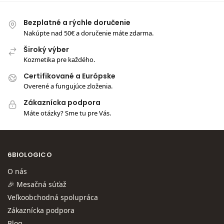
Bezplatné a rýchle doručenie
Nakúpte nad 50€ a doručenie máte zdarma.
Široký výber
Kozmetika pre každého.
Certifikované a Európske
Overené a fungujúce zloženia.
Zákaznícka podpora
Máte otázky? Sme tu pre Vás.
6BIOLOGICO
O nás
🎉 Mesačná súťaž
Veľkoobchodná spolupráca
Zákaznícka podpora
Blog