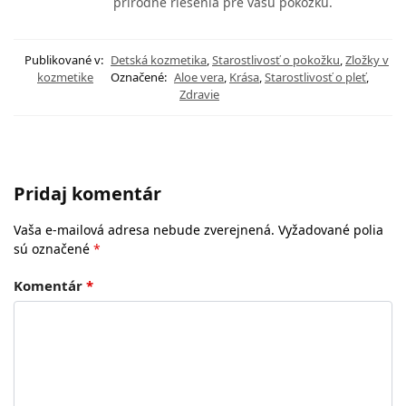
prírodné riešenia pre vašu pokožku.
Publikované v:
Detská kozmetika
,
Starostlivosť o pokožku
,
Zložky v
kozmetike
Označené:
Aloe vera
,
Krása
,
Starostlivosť o pleť
,
Zdravie
Pridaj komentár
Vaša e-mailová adresa nebude zverejnená.
Vyžadované polia
sú označené
*
Komentár
*