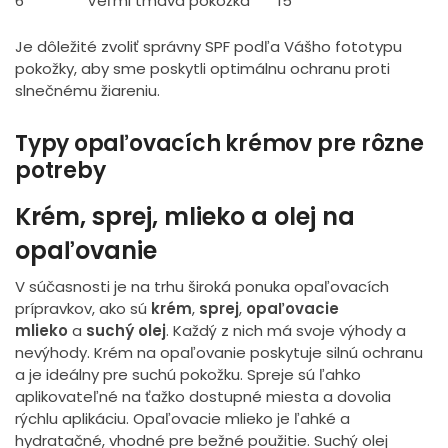
6
Veľmi tmavá pokožka
15
Je dôležité zvoliť správny SPF podľa Vášho fototypu
pokožky, aby sme poskytli optimálnu ochranu proti
slnečnému žiareniu.
Typy opaľovacích krémov pre rôzne
potreby
Krém, sprej, mlieko a olej na
opaľovanie
V súčasnosti je na trhu široká ponuka opaľovacích
prípravkov, ako sú
krém
,
sprej
,
opaľovacie
mlieko
a
suchý olej
. Každý z nich má svoje výhody a
nevýhody. Krém na opaľovanie poskytuje silnú ochranu
a je ideálny pre suchú pokožku. Spreje sú ľahko
aplikovateľné na ťažko dostupné miesta a dovolia
rýchlu aplikáciu. Opaľovacie mlieko je ľahké a
hydratačné, vhodné pre bežné použitie. Suchý olej