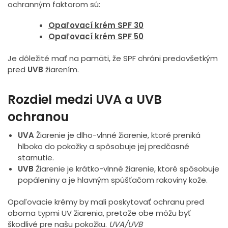
ochranným faktorom sú:
Opaľovací krém SPF 30
Opaľovací krém SPF 50
Je dôležité mať na pamäti, že SPF chráni predovšetkým
pred
UVB
žiarením.
Rozdiel medzi UVA a UVB
ochranou
UVA
Žiarenie je dlho-vlnné žiarenie, ktoré preniká
hlboko do pokožky a spôsobuje jej predčasné
starnutie.
UVB
Žiarenie je krátko-vlnné žiarenie, ktoré spôsobuje
popáleniny a je hlavným spúšťačom rakoviny kože.
Opaľovacie krémy by mali poskytovať ochranu pred
oboma typmi UV žiarenia, pretože obe môžu byť
škodlivé pre našu pokožku.
UVA/UVB