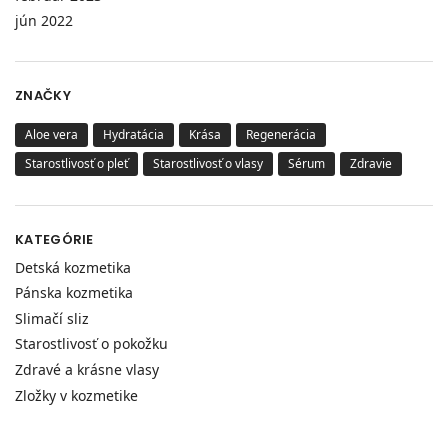
jún 2022
ZNAČKY
Aloe vera
Hydratácia
Krása
Regenerácia
Starostlivosť o pleť
Starostlivosť o vlasy
Sérum
Zdravie
KATEGÓRIE
Detská kozmetika
Pánska kozmetika
Slimačí sliz
Starostlivosť o pokožku
Zdravé a krásne vlasy
Zložky v kozmetike