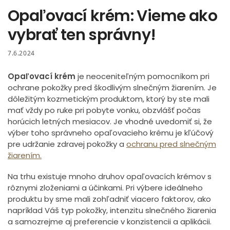
Opaľovací krém: Vieme ako
vybrať ten správny!
7.6.2024
Opaľovací krém
je neoceniteľným pomocníkom pri
ochrane pokožky pred škodlivým slnečným žiarením. Je
dôležitým kozmetickým produktom, ktorý by ste mali
mať vždy po ruke pri pobyte vonku, obzvlášť počas
horúcich letných mesiacov. Je vhodné uvedomiť si, že
výber toho správneho opaľovacieho krému je kľúčový
pre udržanie zdravej pokožky a
ochranu pred slnečným
žiarením.
Na trhu existuje mnoho druhov opaľovacích krémov s
rôznymi zloženiami a účinkami. Pri výbere ideálneho
produktu by sme mali zohľadniť viacero faktorov, ako
napríklad Váš typ pokožky, intenzitu slnečného žiarenia
a samozrejme aj preferencie v konzistencii a aplikácii.