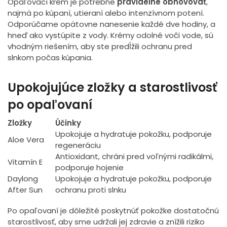
Opaľovací krém je potrebné
pravidelne obnovovať
,
najmä po kúpaní, utieraní alebo intenzívnom potení.
Odporúčame opätovne nanesenie každé dve hodiny, a
hneď ako vystúpite z vody. Krémy odolné voči vode, sú
vhodným riešením, aby ste predĺžili ochranu pred
slnkom počas kúpania.
Upokojujúce zložky a starostlivosť
po opaľovaní
Zložky
Účinky
Upokojuje a hydratuje pokožku, podporuje
Aloe Vera
regeneráciu
Antioxidant, chráni pred voľnými radikálmi,
Vitamín E
podporuje hojenie
Daylong
Upokojuje a hydratuje pokožku, podporuje
After Sun
ochranu proti slnku
Po opaľovaní je dôležité poskytnúť pokožke dostatočnú
starostlivosť, aby sme udržali jej zdravie a znížili riziko