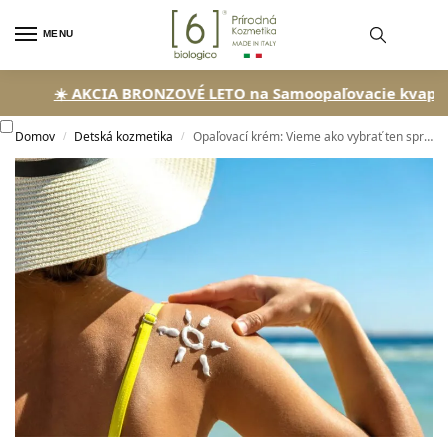
MENU
☀️ AKCIA BRONZOVÉ LETO na Samoopaľovacie kvapky!
🏖️ S
Domov
Detská kozmetika
Opaľovací krém: Vieme ako vybrať ten správny!
/
/