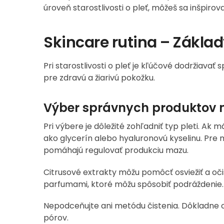
úroveň starostlivosti o pleť, môžeš sa inšpir
Skincare rutina – Základy
Pri starostlivosti o pleť je kľúčové dodržiavať
pre zdravú a žiarivú pokožku.
Výber správnych produktov na
Pri výbere je dôležité zohľadniť typ pleti. Ak 
ako glycerín alebo hyaluronovú kyselinu. Pre m
pomáhajú regulovať produkciu mazu.
Citrusové extrakty môžu pomôcť osviežiť a očis
parfumami, ktoré môžu spôsobiť podráždenie.
Nepodceňujte ani metódu čistenia. Dôkladne o
pórov.