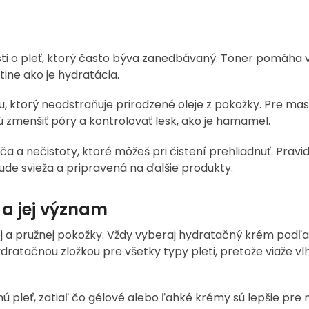
osti o pleť, ktorý často býva zanedbávaný. Toner pomáha 
tine ako je hydratácia.
u, ktorý neodstraňuje prirodzené oleje z pokožky. Pre mas
 zmenšiť póry a kontrolovať lesk, ako je hamamel.
ča a nečistoty, ktoré môžeš pri čistení prehliadnuť. Prav
ude svieža a pripravená na ďalšie produkty.
 a jej význam
j a pružnej pokožky. Vždy vyberaj hydratačný krém podľa
dratačnou zložkou pre všetky typy pleti, pretože viaže vl
ú pleť, zatiaľ čo gélové alebo ľahké krémy sú lepšie pre