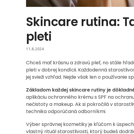
Skincare rutina: T
pleti
11.8.2024
Chceš mať krásnu a zdravú pleť, no stále hľadá
pleti v dobrej kondícii. Každodenná starostliv
jej svieži vzhľad. Nejde však len o používanie 
Základom každej skincare rutiny je dôkladné 
aplikáciu ochranného krému s SPF na ochranu p
nečistoty a makeup. Ak si pokročilá v starostli
technika odporúčaná odborníkmi.
Výber správnej kozmetiky je kľúčom k úspechu. 
vlastný rituál starostlivosti, ktorý budeš dodr