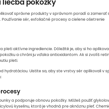
a liečba pokožky
té aplikovať správne produkty v správnom poradí a zamerať 
 Používanie sér, exfoliačné procesy a cielene ošetrenie
leti aktívne ingrediencie. Dôležité je, aby si ho aplikova
pokožku a chráni ju vďaka antioxidantom. Ak si zvolíš retin
tiu pleti.
ed hydratáciou. Uistite sa, aby ste vrstvy sér aplikovali v
y.
procesy
unky a podporuje obnovu pokožky. Môžeš použiť glykolovú
alicylovú kyselinu, ktorá je vhodná pre aknóznu pleť. Chem