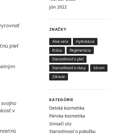
jún 2022
vyrovnať
ZNAČKY
Aloe vera
Hydratácia
tnú pleť
Krása
Regenerácia
Starostlivosť o pleť
idelným
Starostlivosť o vlasy
Sérum
Zdravie
KATEGÓRIE
 svojho
Detská kozmetika
hkosť v
Pánska kozmetika
Slimačí sliz
 mastnú
Starostlivosť o pokožku