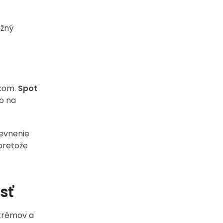
ožný
okom.
Spot
o na
pevnenie
pretože
sť
 krémov a