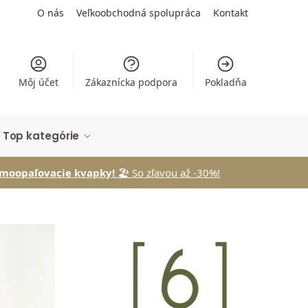
O nás
Veľkoobchodná spolupráca
Kontakt
Môj účet
Zákaznícka podpora
Pokladňa
Top kategórie
apky!
🏖️ So zľavou až -30%!