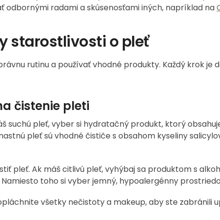
ovať odbornými radami a skúsenosťami iných, napríklad na
 starostlivosti o pleť
 správnu rutinu a používať vhodné produkty. Každý krok je d
 čistenie pleti
máš suchú pleť, vyber si hydratačný produkt, ktorý obsahuj
astnú pleť sú vhodné čističe s obsahom kyseliny salicylov
tiť pleť. Ak máš citlivú pleť, vyhýbaj sa produktom s alk
 Namiesto toho si vyber jemný, hypoalergénny prostriedo
pláchnite všetky nečistoty a makeup, aby ste zabránili 