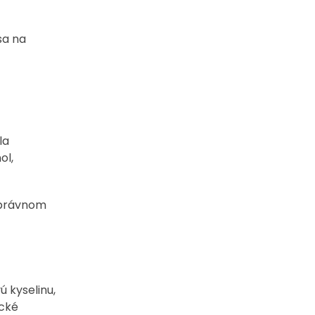
sa na
la
ol,
 správnom
 kyselinu,
ické