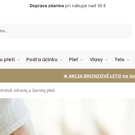
Doprava zdarma
pri nákupe nad 50 €
Vyhľadávanie
u pleti
Podľa účinku
Pleť
Vlasy
Telo
☀️ AKCIA BRONZOVÉ LETO na Samoopaľovacie kv
mstvá zdravej a žiarivej pleti