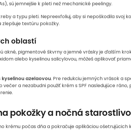
As), sú jemnejšie k pleti než mechanické peelingy.
reby a typu pleti. Nepreexfoliuj, aby si nepoškodila svoj k
a zlepšuje textúru pokožky.
ch oblastí
sú akné, pigmentové škvrny a jemné vrásky je ďalším kr
xidom alebo kyselinou salicylovou, môžeš aplikovať priam
s
kyselinou azelaovou
. Pre redukciu jemných vrások a s
o večer a nezabudni použiť krém s SPF nasledujúce ráno, 
arenie.
na pokožky a nočná starostlivo
o krému počas dňa a pokračuje aplikáciou ošetrujúcich