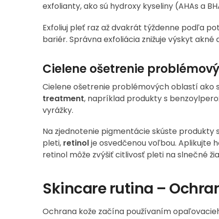
exfolianty, ako sú hydroxy kyseliny (AHAs a BH
Exfoliuj pleť raz až dvakrát týždenne podľa pot
bariér. Správna exfoliácia znižuje výskyt akné 
Cielene ošetrenie problémový
Cielene ošetrenie problémových oblastí ako 
treatment
, napríklad produkty s benzoylpero
vyrážky.
Na zjednotenie pigmentácie skúste produkty 
pleti,
retinol
je osvedčenou voľbou. Aplikujte h
retinol môže zvýšiť citlivosť pleti na slnečné ži
Skincare rutina – Ochra
Ochrana kože začína používaním opaľovacieh