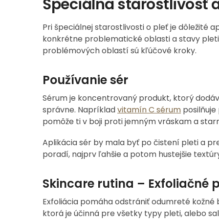
Špeciálna starostlivosť 
Pri špeciálnej starostlivosti o pleť je dôleži
konkrétne problematické oblasti a stavy pleti.
problémových oblastí sú kľúčové kroky.
Používanie sér
Sérum je koncentrovaný produkt, ktorý dodáva p
správne. Napríklad
vitamín C sérum
posilňuje 
pomôže ti v boji proti jemným vráskam a starnu
Aplikácia sér by mala byť po čistení pleti a pr
poradí, najprv ľahšie a potom hustejšie textúr
Skincare rutina – Exfoliačné 
Exfoliácia pomáha odstrániť odumreté kožné b
ktorá je účinná pre všetky typy pleti, alebo s