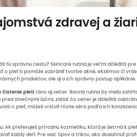
ajomstvá zdravej a žiar
š tú správnu cestu? Skincare rutina je veľmi dôležitá pre
osť o pleť ti pomôže zabrániť tvorbe akné, ekzémov či vrá
správnych produktov, ale aj o ich správny postup aplikácie.
čistenie pleti
ráno aj večer. Ranná rutina by mala zahŕň
red slnečnými lúčmi, zatiaľ čo večer je dôležité odstrán
vosti o pleť, môžeš vrstviť rôzne séra podľa ich konzistenci
Ak preferuješ prírodnú kozmetiku, ktorá je šetrná k pleti
žiavať každý deň. Pre viac tipov a trikov, ako dosiahnuť pro