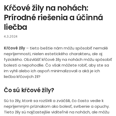
Kŕčové žily na nohách:
Prírodné riešenia a účinná
liečba
4.3.2024
Kŕčové žily
– tieto beštie nám môžu spôsobiť nemalé
nepríjemnosti, nielen estetického charakteru, ale aj
fyzického. Obzvlášť kŕčové žily na nohách môžu spôsobiť
bolesti a nepohodlie. Čo však môžete robiť, aby ste sa
im vyhli alebo ich aspoň minimalizovali a aká je ich
liečba kŕčových žíl?
Čo sú kŕčové žily?
Sú to žily, ktoré sa rozšírili a zväčšili, čo často vedie k
nepríjemným príznakom ako bolesť, svrbenie a opuchy.
Tieto žily sú najčastejšie viditeľné na nohách, ale môžu