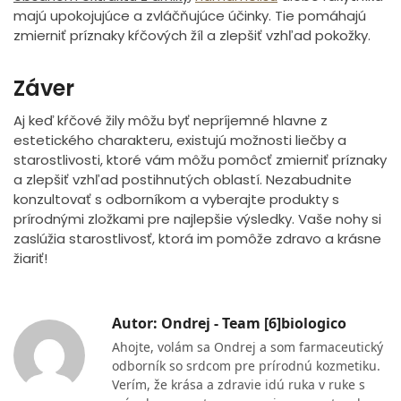
majú upokojujúce a zvláčňujúce účinky. Tie pomáhajú
zmierniť príznaky kŕčových žíl a zlepšiť vzhľad pokožky.
Záver
Aj keď kŕčové žily môžu byť nepríjemné hlavne z
estetického charakteru, existujú možnosti liečby a
starostlivosti, ktoré vám môžu pomôcť zmierniť príznaky
a zlepšiť vzhľad postihnutých oblastí. Nezabudnite
konzultovať s odborníkom a vyberajte produkty s
prírodnými zložkami pre najlepšie výsledky. Vaše nohy si
zaslúžia starostlivosť, ktorá im pomôže zdravo a krásne
žiariť!
Autor: Ondrej - Team [6]biologico
Ahojte, volám sa Ondrej a som farmaceutický
odborník so srdcom pre prírodnú kozmetiku.
Verím, že krása a zdravie idú ruka v ruke s