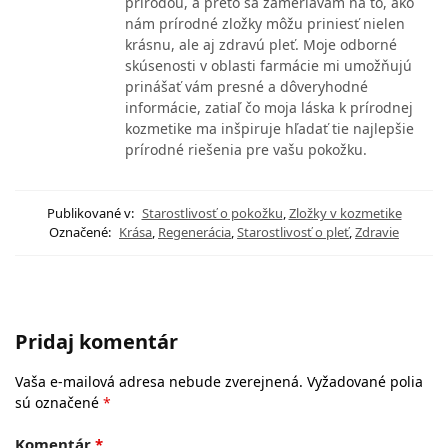
prírodou, a preto sa zameriavam na to, ako
nám prírodné zložky môžu priniesť nielen
krásnu, ale aj zdravú pleť. Moje odborné
skúsenosti v oblasti farmácie mi umožňujú
prinášať vám presné a dôveryhodné
informácie, zatiaľ čo moja láska k prírodnej
kozmetike ma inšpiruje hľadať tie najlepšie
prírodné riešenia pre vašu pokožku.
Publikované v:
Starostlivosť o pokožku
,
Zložky v kozmetike
Označené:
Krása
,
Regenerácia
,
Starostlivosť o pleť
,
Zdravie
Pridaj komentár
Vaša e-mailová adresa nebude zverejnená.
Vyžadované polia
sú označené
*
Komentár
*