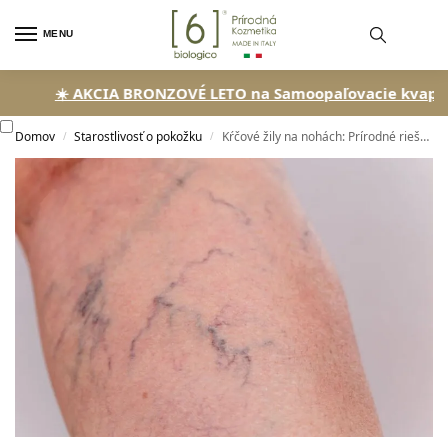
MENU
☀️ AKCIA BRONZOVÉ LETO na Samoopaľovacie kvapky!
🏖
Domov
Starostlivosť o pokožku
Kŕčové žily na nohách: Prírodné riešenia a účinná liečba
/
/