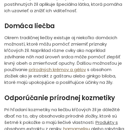
postihnutých žíl aplikuje špeciálna látka, ktorá pomáha
ich uzavrieť a znížiť ich viditeľnosť.
Domáca liečba
Okrem tradičnej liečby existuje aj niekoľko domácich
možností, ktoré môžu pomôcť zmierniť príznaky
kŕčových žíl. Napríklad rôzne cviky ako napríklad
zdvíhanie nôh nad úroveň srdca môže pomôcť zlepšiť
krvný obeh a zmierňovať opuchy. Ďalšou možnosťou je
používanie
prírodných krémov a gélov
s obsahom
zložiek ako je extrakt z gaštanu alebo ginkgo biloba,
ktoré majú upokojujúce a posilňujúce účinky na žily.
Odporúčanie prírodnej kozmetiky
Pri hľadaní kozmetiky na liečbu kŕčových žíl je dôležité
dbať na to, aby obsahovala prírodné zložky, ktoré sú
šetrné k pokožke a majú liečivé vlastnosti.
Produkty s
obsahom extraktu z arniky
,
hamamelisu
alebo rakytníka