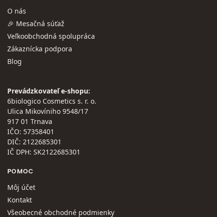
O nás
🎉 Mesačná súťaž
Veľkoobchodná spolupráca
Zákaznícka podpora
Blog
Prevádzkovateľ e-shopu:
6biologico Cosmetics s. r. o.
Ulica Mikovíniho 9548/17
917 01 Trnava
IČO: 57358401
DIČ: 2122685301
IČ DPH: SK2122685301
POMOC
Môj účet
Kontakt
Všeobecné obchodné podmienky