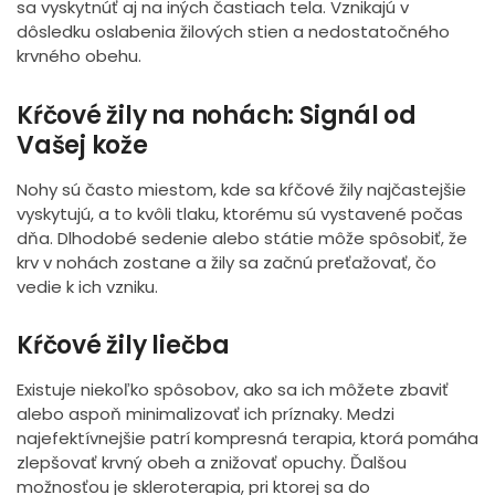
sa vyskytnúť aj na iných častiach tela. Vznikajú v
dôsledku oslabenia žilových stien a nedostatočného
krvného obehu.
Kŕčové žily na nohách: Signál od
Vašej kože
Nohy sú často miestom, kde sa kŕčové žily najčastejšie
vyskytujú, a to kvôli tlaku, ktorému sú vystavené počas
dňa. Dlhodobé sedenie alebo státie môže spôsobiť, že
krv v nohách zostane a žily sa začnú preťažovať, čo
vedie k ich vzniku.
Kŕčové žily liečba
Existuje niekoľko spôsobov, ako sa ich môžete zbaviť
alebo aspoň minimalizovať ich príznaky. Medzi
najefektívnejšie patrí kompresná terapia, ktorá pomáha
zlepšovať krvný obeh a znižovať opuchy. Ďalšou
možnosťou je skleroterapia, pri ktorej sa do